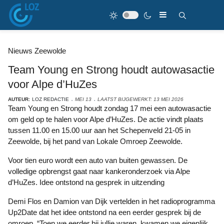
Nieuws Zeewolde
Team Young en Strong houdt autowasactie
voor Alpe d’HuZes
AUTEUR:
LOZ REDACTIE
MEI 13
LAATST BIJGEWERKT: 13 MEI 2026
Team Young en Strong houdt zondag 17 mei een autowasactie
om geld op te halen voor Alpe d’HuZes. De actie vindt plaats
tussen 11.00 en 15.00 uur aan het Schepenveld 21-05 in
Zeewolde, bij het pand van Lokale Omroep Zeewolde.
Voor tien euro wordt een auto van buiten gewassen. De
volledige opbrengst gaat naar kankeronderzoek via Alpe
d’HuZes. Idee ontstond na gesprek in uitzending
Demi Flos en Damion van Dijk vertelden in het radioprogramma
Up2Date dat het idee ontstond na een eerder gesprek bij de
omroep. “Toen we eerder bij jullie waren, kwamen we eigenlijk