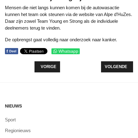
Mensen die niet langs kunnen komen bij de autowasactie
kunnen het team ook steunen via de website van Alpe d’HuZes.
Daar zijn zowel Team Young en Strong als de individuele
deelnemers terug te vinden.
De opbrengst gaat volledig naar onderzoek naar kanker.
f
Whatsapp
Deel
VORIG ARTIKEL: MAGISCHE SFEER TIJDENS DAU
VOLGENDE ARTI
VORIGE
VOLGENDE
NIEUWS
Sport
Regionieuws