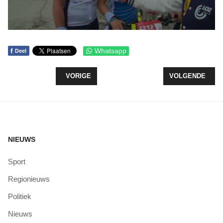
f
Whatsapp
Deel
VORIG ARTIKEL: GROTE BRAND RESTAURANT VA
VOLGENDE ARTI
VORIGE
VOLGENDE
NIEUWS
Sport
Regionieuws
Politiek
Nieuws