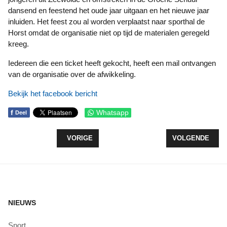
dansend en feestend het oude jaar uitgaan en het nieuwe jaar
inluiden. Het feest zou al worden verplaatst naar sporthal de
Horst omdat de organisatie niet op tijd de materialen geregeld
kreeg.
Iedereen die een ticket heeft gekocht, heeft een mail ontvangen
van de organisatie over de afwikkeling.
Bekijk het facebook bericht
f
Whatsapp
Deel
VORIG ARTIKEL: KERSTTOESPRAAK BURGEMEES
VOLGENDE ARTI
VORIGE
VOLGENDE
NIEUWS
Sport