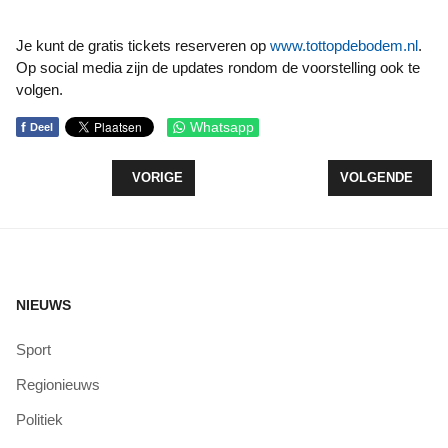
Je kunt de gratis tickets reserveren op
www.tottopdebodem.nl
.
Op social media zijn de updates rondom de voorstelling ook te
volgen.
f
Whatsapp
Deel
VORIG ARTIKEL: ARTHOUSE FILM IN BIEBIOS
VOLGENDE ARTI
VORIGE
VOLGENDE
NIEUWS
Sport
Regionieuws
Politiek