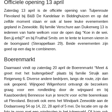
Officiele opening 13 april
Zaterdag 13 april is de officiële opening van Tulpenroute
Flevoland bij B&B De Kandelaar in Biddinghuizen en op dat
zelfde moment staan er ook al twee leuke evenementen
gepland in Zeewolde. Bij familie Verschure aan Duikerweg 13 is
iedereen van harte welkom voor de open dag “Koe in de wei.
Ben jij erbij?” en bij Fruithal Smits om te lente te komen vieren in
de boomgaard (Sterappellaan 29). Beide evenementen zijn
goed op een dag te combineren.
Boerenmarkt
Daarnaast vindt op zaterdag 20 april de Boerenmarkt “Meet &
greet met het buitengebied” plaats bij familie Struijk aan
Reigerweg 6. Diverse andere bedrijven, langs de route, zijn dan
ook geopend. Wijngoed Wilgenhorst ontvangt de bezoekers
graag voor een rondleiding door de wijngaard en bij
Kaasboerderij Bennesse kun je terecht voor echte boerenkaas
uit Flevoland. Bezoek ook eens het Windpark Zeewolde aan de
Dodaarsweg 54 op 14, 22, 28 april of 5 mei. De locatie om op de
foto te gaan met een windmolen in het tulpenveld. Of kom ook