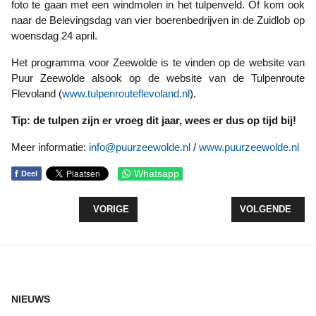
foto te gaan met een windmolen in het tulpenveld. Of kom ook
naar de Belevingsdag van vier boerenbedrijven in de Zuidlob op
woensdag 24 april.
Het programma voor Zeewolde is te vinden op de website van
Puur Zeewolde alsook op de website van de Tulpenroute
Flevoland (
www.tulpenrouteflevoland.nl
).
Tip: de tulpen zijn er vroeg dit jaar, wees er dus op tijd bij!
Meer informatie:
info@puurzeewolde.nl
/
www.puurzeewolde.nl
f
Whatsapp
Deel
VORIG ARTIKEL: LEVEND BOSSPROOKJE 13 APRI
VOLGENDE ARTI
VORIGE
VOLGENDE
NIEUWS