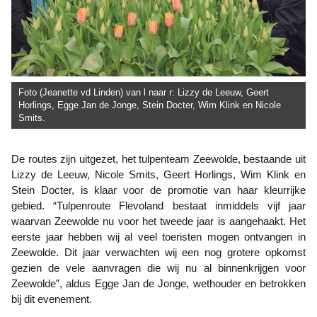
Foto (Jeanette vd Linden) van l naar r: Lizzy de Leeuw, Geert
Horlings, Egge Jan de Jonge, Stein Docter, Wim Klink en Nicole
Smits.
De routes zijn uitgezet, het tulpenteam Zeewolde, bestaande uit
Lizzy de Leeuw, Nicole Smits, Geert Horlings, Wim Klink en
Stein Docter, is klaar voor de promotie van haar kleurrijke
gebied. “Tulpenroute Flevoland bestaat inmiddels vijf jaar
waarvan Zeewolde nu voor het tweede jaar is aangehaakt. Het
eerste jaar hebben wij al veel toeristen mogen ontvangen in
Zeewolde. Dit jaar verwachten wij een nog grotere opkomst
gezien de vele aanvragen die wij nu al binnenkrijgen voor
Zeewolde”, aldus Egge Jan de Jonge, wethouder en betrokken
bij dit evenement.