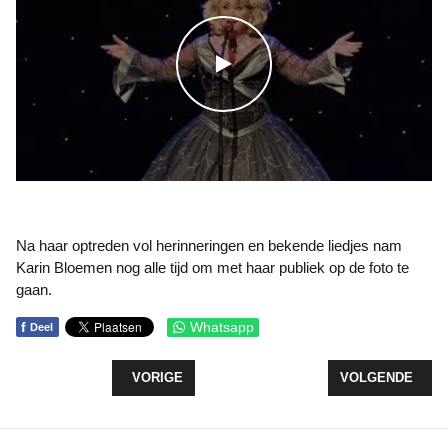
WATCH THE VIDEO
Na haar optreden vol herinneringen en bekende liedjes nam
Karin Bloemen nog alle tijd om met haar publiek op de foto te
gaan.
f
Whatsapp
Deel
VORIG ARTIKEL: GROTE BRAND VERWOEST MECH
VOLGENDE ARTIK
VORIGE
VOLGENDE