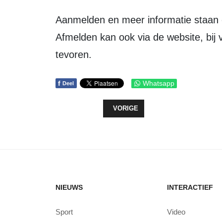
Aanmelden en meer informatie staan
Afmelden kan ook via de website, bij 
tevoren.
f
Whatsapp
Deel
VORIG ARTIKEL: TEKENINGEN T
VORIGE
NIEUWS
INTERACTIEF
Sport
Video