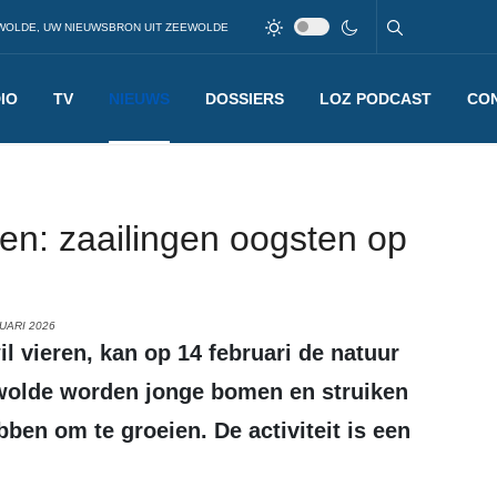
WOLDE, UW NIEUWSBRON UIT ZEEWOLDE
IO
TV
NIEUWS
DOSSIERS
LOZ PODCAST
CO
oen: zaailingen oogsten op
UARI 2026
wolde worden jonge bomen en struiken
ben om te groeien. De activiteit is een