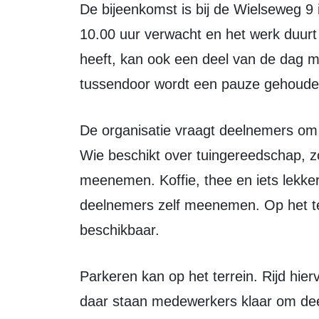
De bijeenkomst is bij de Wielseweg 9 in Zeewolde. De deelnemers worden om
10.00 uur verwacht en het werk duurt 
heeft, kan ook een deel van de dag me
tussendoor wordt een pauze gehoude
De organisatie vraagt deelnemers om warme, waterdichte kleding te dragen.
Wie beschikt over tuingereedschap, z
meenemen. Koffie, thee en iets lekke
deelnemers zelf meenemen. Op het terr
beschikbaar.
Parkeren kan op het terrein. Rijd hiervoor de Wielseweg af tot de slagboom;
daar staan medewerkers klaar om de