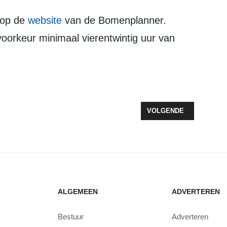
 op de
website
van de Bomenplanner.
voorkeur minimaal vierentwintig uur van
EUN KOOLHAAS OVERHANDIGD AAN ERFGOED WETHOUDER SCHEFFER
VOLGENDE ARTIKEL: V
VOLGENDE
ALGEMEEN
ADVERTEREN
Bestuur
Adverteren