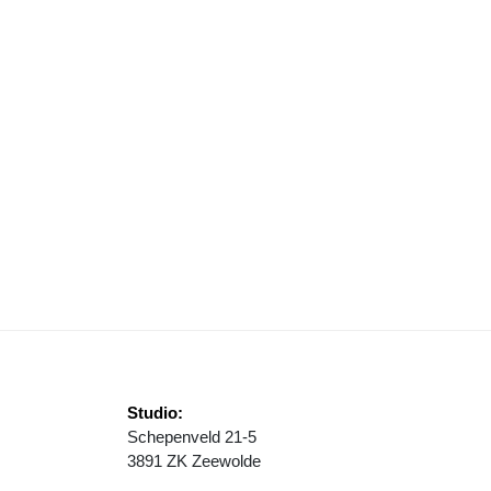
PTZ ZEEWOLDE WERKT TOE NAAR ONDERSTEUNING THUIS IN LAATS
Studio:
Schepenveld 21-5
3891 ZK Zeewolde