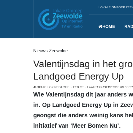
LOKALE OMROEP ZEE
HOME
RAD
Nieuws Zeewolde
Valentijnsdag in het gr
Landgoed Energy Up
AUTEUR:
LOZ REDACTIE
FEB 08
LAATST BIJGEWERKT: 08 FEBR
Wie Valentijnsdag dit jaar anders wil vieren, kan op 14 februari de natuur
in. Op Landgoed Energy Up in Zee
geoogst die anders weinig kans heb
initiatief van ‘Meer Bomen Nu’.