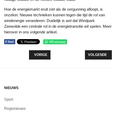
Hoe de energiemarkt eruit ziet als de vergunning afloopt, is
onzeker. Nieuwe technieken kunnen tegen die tijd de rol van
windenergie veranderen. Duidelijk is wel dat Windpark
Zeewolde een centrale rol in de energietransitie wil spelen. Meer
hierover in ons volgende artikel.
f
Whatsapp
Deel
VORIG ARTIKEL: EHBO VERENIGING ZEEWOLDE 
VOLGENDE ARTI
VORIGE
VOLGENDE
NIEUWS
Sport
Regionieuws