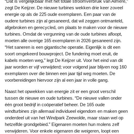
“Dat is vergelijkbaar met het totale stroomverbruik van Almere,”
zegt De Keijzer. De nieuwe turbines wekken drie keer zoveel
energie op als de 225 oude exemplaren. Een paar van de
oudere turbines zijn al gesaneerd, dat wil zeggen ontmanteld,
afgebroken en gerecycled, om plaats te maken voor de nieuwe
turbines. Omdat de vergunning van de oude turbines afloopt,
moeten alle overige 165 exemplaren in 2026 gesaneerd zijn.
“Het saneren is een gigantische operatie. Eigenlijk is dit een
soort omgekeerd bouwproject. De fundering moet eruit, de
kabels moeten weg,” legt De Keijzer uit. Voor het eind van dit
jaar worden er vijf verwijderd; voor volgend jaar blijven nog 160
exemplaren over die binnen een jaar tijd weg moeten. De
voorbereidingen hiervoor zijn al een jaar in volle gang.
Naast het opwekken van energie zit er een groot verschil
tussen de nieuwe en oude turbines. “De nieuwe vallen onder
één groot bedrijf in coöperatief beheer. De 165 oude
windturbines zijn allemaal individueel eigendom en maken geen
onderdeel uit van het Windpark Zeewolde, maar staan wel op
hetzelfde grondgebied.” Eigenaren moeten hun molens zelf
verwijderen. Voor enkele eigenaren die weigeren, loopt een