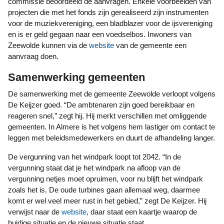
commissie beoordeeld de aanvragen. Enkele voorbeelden van
projecten die met het fonds zijn gerealiseerd zijn instrumenten
voor de muziekvereniging, een bladblazer voor de ijsvereniging
en is er geld gegaan naar een voedselbos. Inwoners van
Zeewolde kunnen via de
website
van de gemeente een
aanvraag doen.
Samenwerking gemeenten
De samenwerking met de gemeente Zeewolde verloopt volgens
De Keijzer goed. “De ambtenaren zijn goed bereikbaar en
reageren snel,” zegt hij. Hij merkt verschillen met omliggende
gemeenten. In Almere is het volgens hem lastiger om contact te
leggen met beleidsmedewerkers en duurt de afhandeling langer.
De vergunning van het windpark loopt tot 2042. “In de
vergunning staat dat je het windpark na afloop van de
vergunning netjes moet opruimen, voor nu blijft het windpark
zoals het is. De oude turbines gaan allemaal weg, daarmee
komt er wel veel meer rust in het gebied,” zegt De Keijzer. Hij
verwijst naar de
website
, daar staat een kaartje waarop de
huidige situatie en de nieuwe situatie staat.