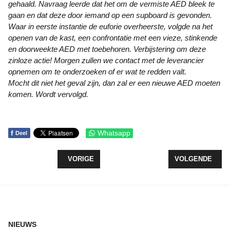
gehaald. Navraag leerde dat het om de vermiste AED bleek te
gaan en dat deze door iemand op een supboard is gevonden.
Waar in eerste instantie de euforie overheerste, volgde na het
openen van de kast, een confrontatie met een vieze, stinkende
en doorweekte AED met toebehoren. Verbijstering om deze
zinloze actie! Morgen zullen we contact met de leverancier
opnemen om te onderzoeken of er wat te redden valt.
Mocht dit niet het geval zijn, dan zal er een nieuwe AED moeten
komen. Wordt vervolgd.
f
Whatsapp
Deel
VORIG ARTIKEL: EERSTE SMALL HOUSES KLAAR,
VOLGENDE ARTI
VORIGE
VOLGENDE
NIEUWS