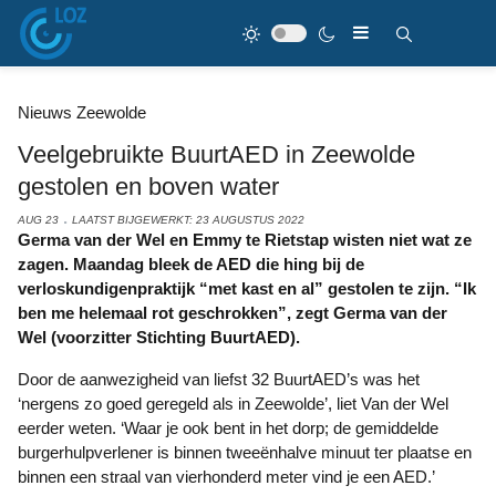
Nieuws Zeewolde
Veelgebruikte BuurtAED in Zeewolde
gestolen en boven water
AUG 23
LAATST BIJGEWERKT: 23 AUGUSTUS 2022
Germa van der Wel en Emmy te Rietstap wisten niet wat ze
zagen. Maandag bleek de AED die hing bij de
verloskundigenpraktijk “met kast en al” gestolen te zijn. “Ik
ben me helemaal rot geschrokken”, zegt Germa van der
Wel (voorzitter Stichting BuurtAED).
Door de aanwezigheid van liefst 32 BuurtAED’s was het
‘nergens zo goed geregeld als in Zeewolde’, liet Van der Wel
eerder weten. ‘Waar je ook bent in het dorp; de gemiddelde
burgerhulpverlener is binnen tweeënhalve minuut ter plaatse en
binnen een straal van vierhonderd meter vind je een AED.’