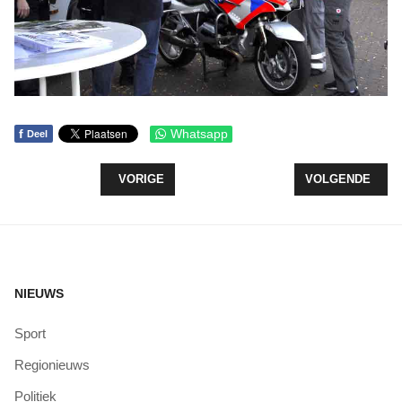
f
Whatsapp
Deel
VORIG ARTIKEL: OOGVERENIGING ORGANISEER
VOLGENDE ARTIK
VORIGE
VOLGENDE
NIEUWS
Sport
Regionieuws
Politiek