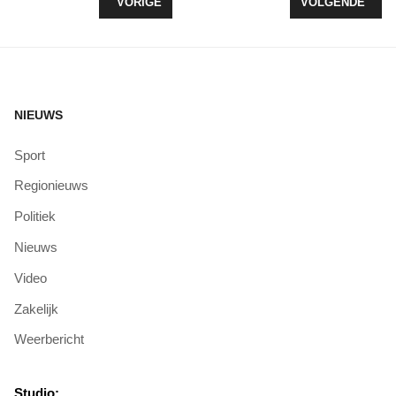
VORIG ARTIKEL: DEEL FIETSPAD DOOR STILLE K
VOLGENDE ARTI
VORIGE
VOLGENDE
NIEUWS
Sport
Regionieuws
Politiek
Nieuws
Video
Zakelijk
Weerbericht
Studio: