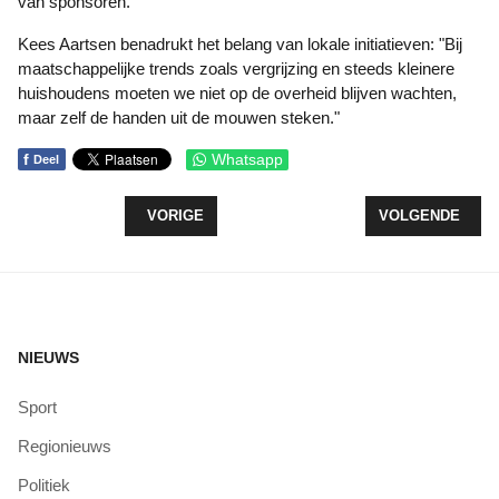
van sponsoren.
Kees Aartsen benadrukt het belang van lokale initiatieven: "Bij
maatschappelijke trends zoals vergrijzing en steeds kleinere
huishoudens moeten we niet op de overheid blijven wachten,
maar zelf de handen uit de mouwen steken."
f
Whatsapp
Deel
VORIG ARTIKEL: NIJKERKERBRUG TIJDELIJK A
VOLGENDE ARTI
VORIGE
VOLGENDE
NIEUWS
Sport
Regionieuws
Politiek