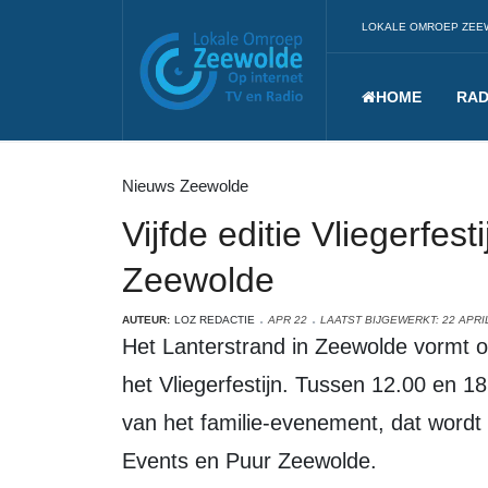
LOKALE OMROEP ZEE
HOME
RAD
Nieuws Zeewolde
Vijfde editie Vliegerfest
Zeewolde
AUTEUR:
LOZ REDACTIE
APR 22
LAATST BIJGEWERKT: 22 APRI
Het Lanterstrand in Zeewolde vormt op zondag 26 april opnieuw het decor voor
het Vliegerfestijn. Tussen 12.00 en 18.
van het familie-evenement, dat wordt
Events en Puur Zeewolde.