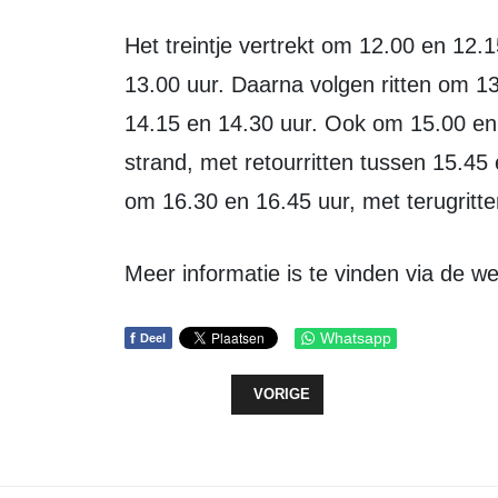
Het treintje vertrekt om 12.00 en 12.15 uur met ritten terug tussen 12.45 en
13.00 uur. Daarna volgen ritten om 13
14.15 en 14.30 uur. Ook om 15.00 en 15
strand, met retourritten tussen 15.45 
om 16.30 en 16.45 uur, met terugritte
Meer informatie is te vinden via de 
f
Whatsapp
Deel
VORIG ARTIKEL: WORKSHOP "E-BI
VORIGE