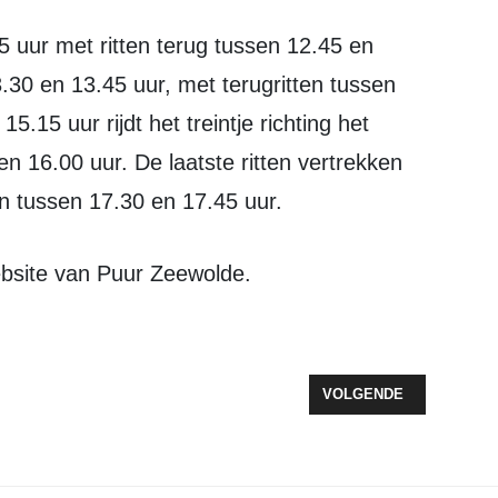
.30 en 13.45 uur, met terugritten tussen
.15 uur rijdt het treintje richting het
en 16.00 uur. De laatste ritten vertrekken
n tussen 17.30 en 17.45 uur.
website van Puur Zeewolde.
KE UITGELICHT" ZEEWOLDE RICHT ZICH OP VEILIG FIETSEN VOOR 6
VOLGENDE ARTIKEL: G
VOLGENDE