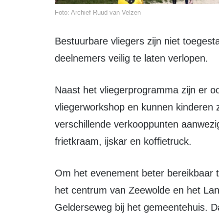
Foto: Archief Ruud van Velzen
Bestuurbare vliegers zijn niet toegestaan, om het evenement voor bezoekers en
deelnemers veilig te laten verlopen.
Naast het vliegerprogramma zijn er ook activiteiten voor kinderen. Zo is er een
vliegerworkshop en kunnen kinderen zi
verschillende verkooppunten aanwezi
frietkraam, ijskar en koffietruck.
Om het evenement beter bereikbaar te maken, rijdt er gratis een treintje tussen
het centrum van Zeewolde en het Lan
Gelderseweg bij het gemeentehuis. Daar