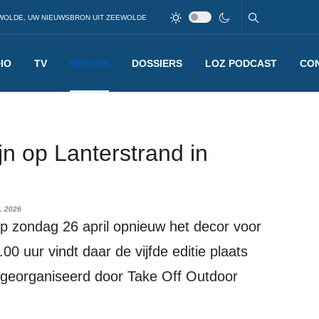
WOLDE, UW NIEUWSBRON UIT ZEEWOLDE
IO
TV
NIEUWS
DOSSIERS
LOZ PODCAST
CO
ijn op Lanterstrand in
L 2026
00 uur vindt daar de vijfde editie plaats
 georganiseerd door Take Off Outdoor