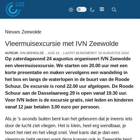
Nieuws Zeewolde
Vleermuisexcursie met IVN Zeewolde
AUTEUR:
IVN ZEEWOLDE
AUG 16
LAATST BIJGEWERKT: 16 AUGUSTUS 2024
Op zaterdagavond 24 augustus organiseert IVN Zeewolde
een vleermuisexcursie. We starten om 20.00 uur met een
korte presentatie en maken vervolgens een wandeling in
het bos en langs de waterlopen in de buurt van de Roode
Schuur. De excursie is rond 22.00 uur afgelopen. De Roode
Schuur aan de Dasselaarweg 29 is open vanaf 19.30 uur.
Voor IVN leden is de excursie gratis, niet leden en kinderen
vanaf 12 jaar betalen 3,00 euro per persoon.
Als je ’s avonds buiten bent kan het gebeuren dat je ineens iets
door de lucht ziet vliegen. Het is klein, heel erg wendbaar, je
hoort het niet en het vliegt snel. Veel kans dat je dan een
vleermuis hebt gezien want deze komen ook in Zeewolde best