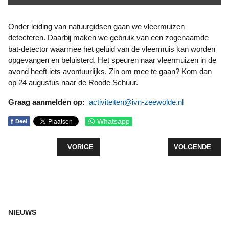
Onder leiding van natuurgidsen gaan we vleermuizen
detecteren. Daarbij maken we gebruik van een zogenaamde
bat-detector waarmee het geluid van de vleermuis kan worden
opgevangen en beluisterd. Het speuren naar vleermuizen in de
avond heeft iets avontuurlijks. Zin om mee te gaan? Kom dan
op 24 augustus naar de Roode Schuur.
Graag aanmelden op:
activiteiten@ivn-zeewolde.nl
f
Whatsapp
Deel
VORIG ARTIKEL: FIETS 'M ERIN 2024 WEDEROM 
VOLGENDE ARTI
VORIGE
VOLGENDE
NIEUWS