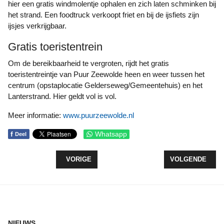
hier een gratis windmolentje ophalen en zich laten schminken bij
het strand. Een foodtruck verkoopt friet en bij de ijsfiets zijn
ijsjes verkrijgbaar.
Gratis toeristentrein
Om de bereikbaarheid te vergroten, rijdt het gratis
toeristentreintje van Puur Zeewolde heen en weer tussen het
centrum (opstaplocatie Gelderseweg/Gemeentehuis) en het
Lanterstrand. Hier geldt vol is vol.
Meer informatie:
www.puurzeewolde.nl
f
Whatsapp
Deel
VORIG ARTIKEL: THE CRUCIFIXION IN DE OPEN H
VOLGENDE ARTI
VORIGE
VOLGENDE
NIEUWS