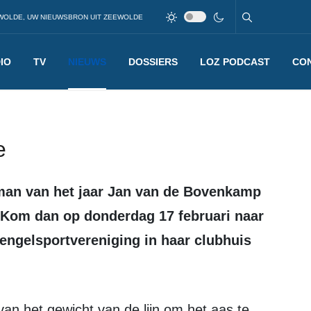
WOLDE, UW NIEUWSBRON UIT ZEEWOLDE
IO
TV
NIEUWS
DOSSIERS
LOZ PODCAST
CO
e
 Kom dan op donderdag 17 februari naar
engelsportvereniging in haar clubhuis