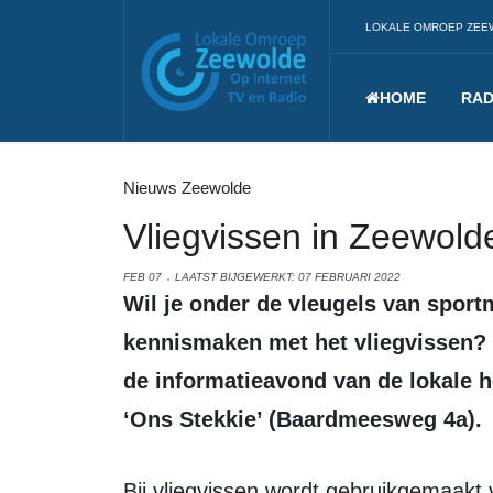
LOKALE OMROEP ZEE
HOME
RAD
Nieuws Zeewolde
Vliegvissen in Zeewold
FEB 07
LAATST BIJGEWERKT: 07 FEBRUARI 2022
Wil je onder de vleugels van sportman van het jaar Jan van de Bovenkamp
kennismaken met het vliegvissen?
de informatieavond van de lokale h
‘Ons Stekkie’ (Baardmeesweg 4a).
Bij vliegvissen wordt gebruikgemaakt van het gewicht van de lijn om het aas te