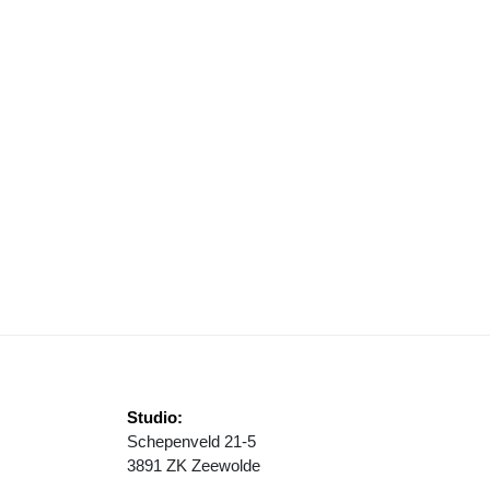
UBILAIR TOERMALIJN KRIJGT TWEEDE LEVEN
Studio:
Schepenveld 21-5
3891 ZK Zeewolde