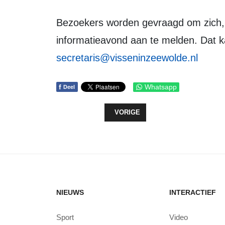
Bezoekers worden gevraagd om zich, minimaal drie dagen van te voren, voor de
informatieavond aan te melden. Dat ka
secretaris@visseninzeewolde.nl
f
Whatsapp
Deel
VORIG ARTIKEL: OORZAAK BRAND
VORIGE
NIEUWS
INTERACTIEF
Sport
Video