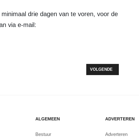
n via e-mail:
 NOG ONBEKEND
VOLGENDE ARTIKEL: ME
VOLGENDE
ALGEMEEN
ADVERTEREN
Bestuur
Adverteren