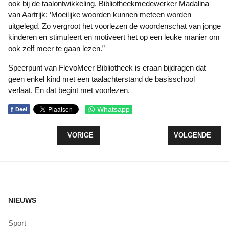
ook bij de taalontwikkeling. Bibliotheekmedewerker Madalina
van Aartrijk: ‘Moeilijke woorden kunnen meteen worden
uitgelegd. Zo vergroot het voorlezen de woordenschat van jonge
kinderen en stimuleert en motiveert het op een leuke manier om
ook zelf meer te gaan lezen.”
Speerpunt van FlevoMeer Bibliotheek is eraan bijdragen dat
geen enkel kind met een taalachterstand de basisschool
verlaat. En dat begint met voorlezen.
f
Whatsapp
Deel
VORIG ARTIKEL: WATERSCOUTS VAN NAWAKA B
VOLGENDE ARTI
VORIGE
VOLGENDE
NIEUWS
Sport