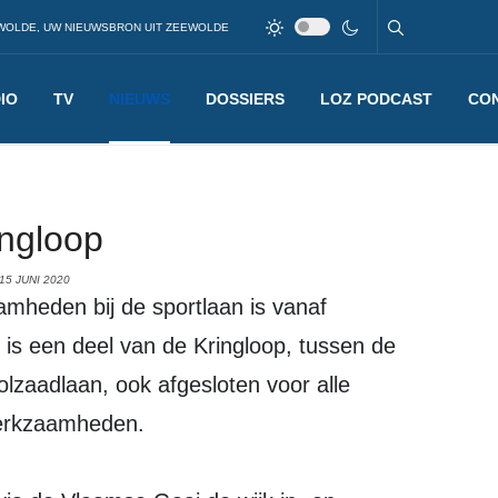
WOLDE, UW NIEUWSBRON UIT ZEEWOLDE
IO
TV
NIEUWS
DOSSIERS
LOZ PODCAST
CO
ngloop
15 JUNI 2020
mheden bij de sportlaan is vanaf
 is een deel van de Kringloop, tussen de
zaadlaan, ook afgesloten voor alle
werkzaamheden.