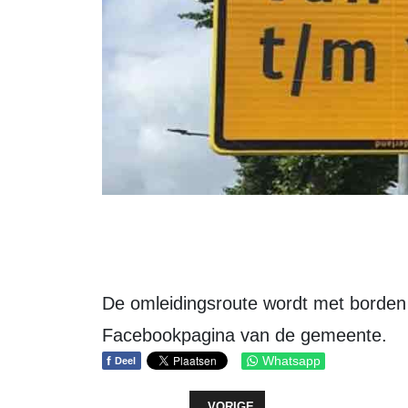
De omleidingsroute wordt met borden
Facebookpagina van de gemeente.
f
Whatsapp
Deel
VORIG ARTIKEL: HERNITA TANGKE
VORIGE