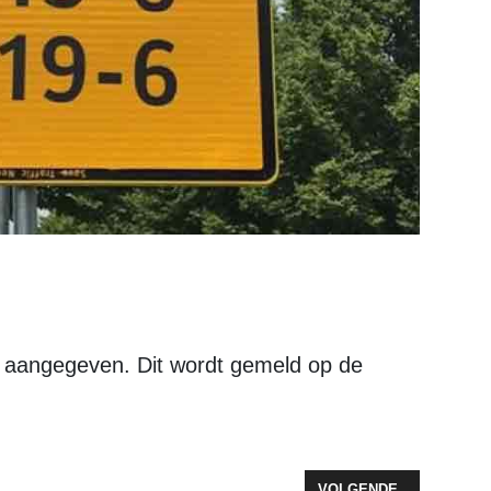
 aangegeven. Dit wordt gemeld op de
 WINT TUINWEDSTRIJD WOONPALET
VOLGENDE ARTIKEL: A
VOLGENDE