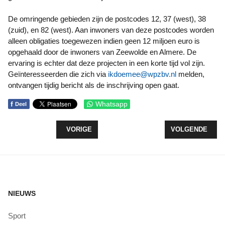
De omringende gebieden zijn de postcodes 12, 37 (west), 38
(zuid), en 82 (west). Aan inwoners van deze postcodes worden
alleen obligaties toegewezen indien geen 12 miljoen euro is
opgehaald door de inwoners van Zeewolde en Almere. De
ervaring is echter dat deze projecten in een korte tijd vol zijn.
Geïnteresseerden die zich via
ikdoemee@wpzbv.nl
melden,
ontvangen tijdig bericht als de inschrijving open gaat.
f
Whatsapp
Deel
VORIG ARTIKEL: VRIJDAG 26 JULI ZOMER TAAL
VOLGENDE ARTIK
VORIGE
VOLGENDE
NIEUWS
Sport