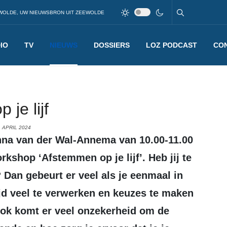
WOLDE, UW NIEUWSBRON UIT ZEEWOLDE
IO
TV
NIEUWS
DOSSIERS
LOZ PODCAST
CO
je lijf
 APRIL 2024
kshop ‘Afstemmen op je lijf’. Heb jij te
 Dan gebeurt er veel als je eenmaal in
ijd veel te verwerken en keuzes te maken
ok komt er veel onzekerheid om de