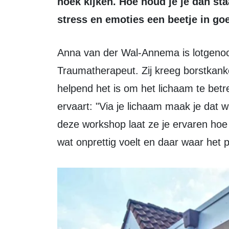
hoek kijken. Hoe houd je je dan sta
stress en emoties een beetje in go
Anna van der Wal-Annema is lotgenoot en Lichaamsgericht Coach en
Traumatherapeut. Zij kreeg borstkanke
helpend het is om het lichaam te betr
ervaart: "Via je lichaam maak je dat w
deze workshop laat ze je ervaren ho
wat onprettig voelt en daar waar het pr