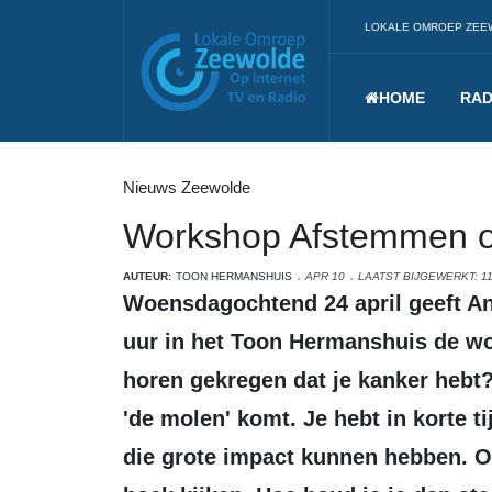
LOKALE OMROEP ZEE
HOME
RAD
Nieuws Zeewolde
Workshop Afstemmen op 
AUTEUR:
TOON HERMANSHUIS
APR 10
LAATST BIJGEWERKT: 11
Woensdagochtend 24 april geeft Anna van der Wal-Annema van 10.00-11.00
uur in het Toon Hermanshuis de wor
horen gekregen dat je kanker hebt?
'de molen' komt. Je hebt in korte t
die grote impact kunnen hebben. O