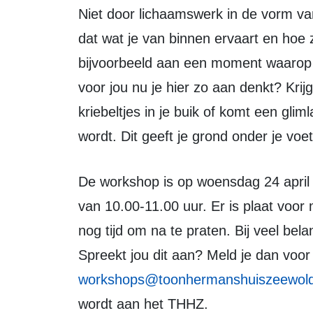
Niet door lichaamswerk in de vorm van aanraking, maar door bewustwording van
dat wat je van binnen ervaart en hoe z
bijvoorbeeld aan een moment waarop je
voor jou nu je hier zo aan denkt? Kri
kriebeltjes in je buik of komt een gli
wordt. Dit geeft je grond onder je voe
De workshop is op woensdag 24 april in het Toon Hermanshuis, Mazerhard 37
van 10.00-11.00 uur. Er is plaat voor
nog tijd om na te praten. Bij veel be
Spreekt jou dit aan? Meld je dan voo
workshops@toonhermanshuiszeewold
wordt aan het THHZ.