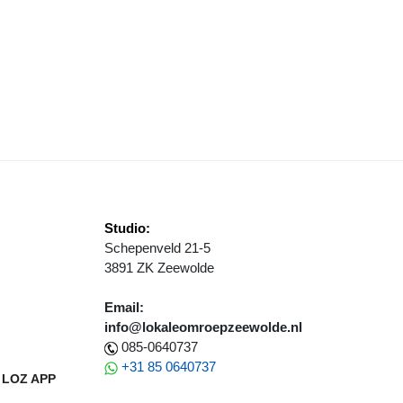
ANTELZORGBIJEENKOMT "ZOVEEL REGELZAKEN"
Studio:
Schepenveld 21-5
3891 ZK Zeewolde
Email:
info@lokaleomroepzeewolde.nl
085-0640737
+31 85 0640737
LOZ APP