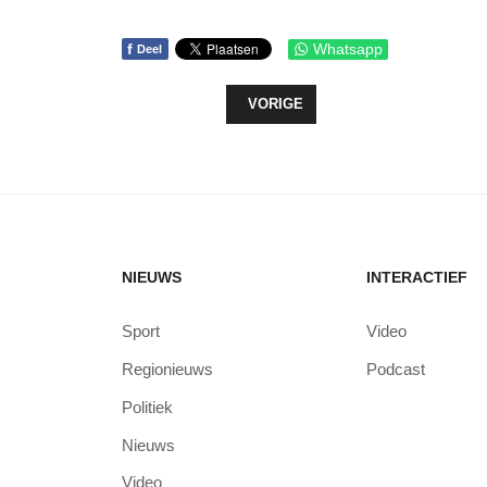
f
Whatsapp
Deel
VORIG ARTIKEL: GROOTSE REÜNIE
VORIGE
NIEUWS
INTERACTIEF
Sport
Video
Regionieuws
Podcast
Politiek
Nieuws
Video