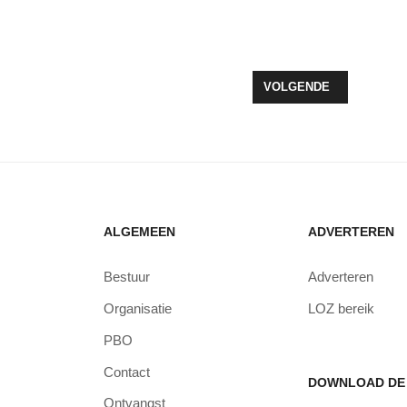
 POLDERPIONIERS IN FEESTTENT
VOLGENDE ARTIKEL: M
VOLGENDE
ALGEMEEN
ADVERTEREN
Bestuur
Adverteren
Organisatie
LOZ bereik
PBO
Contact
DOWNLOAD DE 
Ontvangst