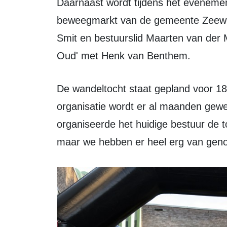
Daarnaast wordt tijdens het evenement samengewerkt met de leef- en
beweegmarkt van de gemeente Zeewold
Smit en bestuurslid Maarten van der
Oud' met Henk van Benthem.
De wandeltocht staat gepland voor 18 en 19 september 2026. Volgens de
organisatie wordt er al maanden gewe
organiseerde het huidige bestuur de t
maar we hebben er heel erg van genot