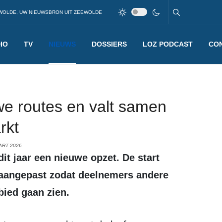
WOLDE, UW NIEUWSBRON UIT ZEEWOLDE
IO
TV
NIEUWS
DOSSIERS
LOZ PODCAST
CO
uwe routes en valt samen
rkt
ART 2026
 aangepast zodat deelnemers andere
bied gaan zien.