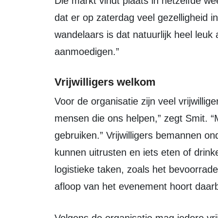
Die markt vindt plaats in hetzelfde weekend als de wandeltocht. “Dat betekent
dat er op zaterdag veel gezelligheid in
wandelaars is dat natuurlijk heel leu
aanmoedigen.”
Vrijwilligers welkom
Voor de organisatie zijn veel vrijwilligers nodig. “We hebben al een heleboel
mensen die ons helpen,” zegt Smit. “M
gebruiken.” Vrijwilligers bemannen o
kunnen uitrusten en iets eten of drin
logistieke taken, zoals het bevoorra
afloop van het evenement hoort daarbi