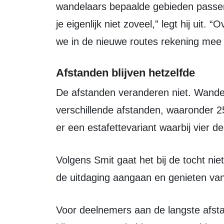
wandelaars bepaalde gebieden passeren
je eigenlijk niet zoveel,” legt hij uit.
we in de nieuwe routes rekening mee
Afstanden blijven hetzelfde
De afstanden veranderen niet. Wandelaars kunnen opnieuw kiezen uit
verschillende afstanden, waaronder 25
er een estafettevariant waarbij vier 
Volgens Smit gaat het bij de tocht niet om snelheid. “Het gaat erom dat mensen
de uitdaging aangaan en genieten van
Voor deelnemers aan de langste afstand geldt wel een tijdslimiet. “Voor de 110