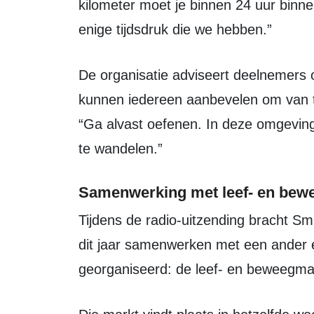
kilometer moet je binnen 24 uur binnen z
enige tijdsdruk die we hebben.”
De organisatie adviseert deelnemers om zich goed voor te bereiden. “We
kunnen iedereen aanbevelen om van t
“Ga alvast oefenen. In deze omgeving
te wandelen.”
Samenwerking met leef- en bew
Tijdens de radio-uitzending bracht Smit ook een primeur naar buiten. “Wij gaan
dit jaar samenwerken met een ander
georganiseerd: de leef- en beweegmar