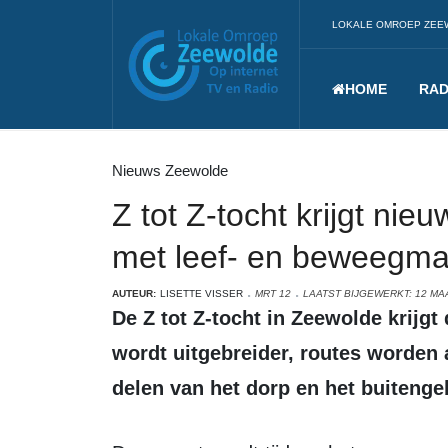
LOKALE OMROEP ZEE
HOME
RAD
Nieuws Zeewolde
Z tot Z-tocht krijgt nie
met leef- en beweegma
AUTEUR:
LISETTE VISSER
MRT 12
LAATST BIJGEWERKT: 12 MA
De Z tot Z-tocht in Zeewolde krijgt dit jaar een nieuwe opzet. De start
wordt uitgebreider, routes worden
delen van het dorp en het buitenge