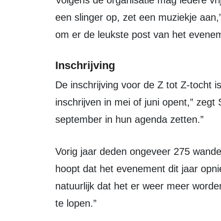
Volgens de organisatie mag iedere vrijwilliger een rustpost zelf aankleden. “Hang
een slinger op, zet een muziekje aan
om er de leukste post van het evene
Inschrijving
De inschrijving voor de Z tot Z-tocht is nog niet geopend. “Ik verwacht dat het
inschrijven in mei of juni opent,” ze
september in hun agenda zetten.”
Vorig jaar deden ongeveer 275 wandelaars mee aan de tocht. De organisatie
hoopt dat het evenement dit jaar opn
natuurlijk dat het er weer meer word
te lopen.”