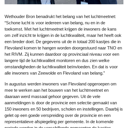
Wethouder Bron benadrukt het belang van het luchtmeetnet:
“Schone lucht is voor iedereen van belang, nu en in de
toekomst. Met het luchtmeetnet krijgen de inwoners de kans
om zelf inzicht te krijgen in de luchtkwaliteit, maar het heeft ook
een breder doel. De gegevens uit de in totaal 200 kastjes die in
Flevoland komen te hangen worden doorgestuurd naar TNO en
het RIVM. Zij kunnen daardoor op provinciaal niveau voor een
langere tijd de luchtkwaliteit monitoren en dus zien welke
omstandigheden de luchtkwaliteit beïnvloeden. En dat is voor
alle inwoners van Zeewolde en Flevoland van belang.”
In augustus werden inwoners van Flevoland opgeroepen om
mee te werken aan het bouwen van het luchtmeetnet en
daaraan werd massaal gehoor gegeven. Uit de vele
aanmeldingen is door de provincie een selectie gemaakt van
150 inwoners en 50 bedrijven, scholen en instellingen. Daarbij is
gelet op een goede verspreiding over de provincie en een
representatieve afspiegeling per gemeente. In de komende
periode worden in de verschillende gemeenten de kastjes