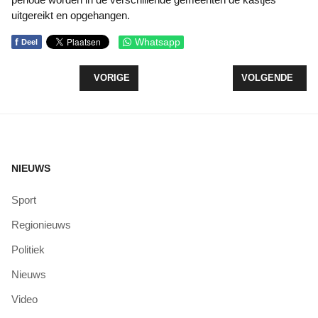
uitgereikt en opgehangen.
f
Whatsapp
Deel
VORIG ARTIKEL: NATUUR WELKOM IN HERSTELD
VOLGENDE ARTIK
VORIGE
VOLGENDE
NIEUWS
Sport
Regionieuws
Politiek
Nieuws
Video