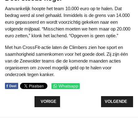
Aanvankelijk hoopte het team 10.000 euro op te halen. Dat
bedrag werd al snel gehaald. Inmiddels is de grens van 14.000
euro gepasseerd en wordt voorzichtig gekeken naar een
volgende mijlpaal. “Misschien moeten we hem maar op 20.000
euro zetten,” klonk het lachend. “Opgeven is geen optie.”
Met hun CrossFit-actie laten de Climbers zien hoe sport en
saamhorigheid samenkomen voor het goede doel. Zij zijn één
van de Zeewolder teams die de komende maanden acties
organiseren om zoveel mogelijk geld op te halen voor
onderzoek tegen kanker.
f
Whatsapp
Deel
VORIG ARTIKEL: START VERWIJDERING OUDE WI
VOLGENDE ARTI
VORIGE
VOLGENDE