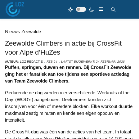
Nieuws Zeewolde
Zeewolde Climbers in actie bij CrossFit
voor Alpe d’HuZes
AUTEUR:
LOZ REDACTIE
FEB 24
LAATST BIJGEWERKT: 24 FEBRUARI 2026
Puffen, springen, duwen en rennen. Bij CrossFit Zeewolde
ging het er fanatiek aan toe tijdens een sportieve actiedag
van Team Zeewolde Climbers.
Gedurende de dag werden vier verschillende ‘Workouts of the
Day’ (WOD’s) aangeboden. Deelnemers konden zich
inschrijven voor één of meerdere blokken. Elke workout duurde
maximaal zestig minuten en kende een eigen opbouw en
intensiteit.
De CrossFit-dag was één van de acties van het team. In totaal
staat de teller voor Alpe d'HuZes inmiddels op ruim 14.000 euro,