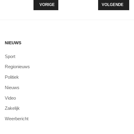
VORIG ARTIKEL: LEERLINGEN 'T KOFSCHIP HAL
VOLGENDE ARTI
VORIGE
VOLGENDE
NIEUWS
Sport
Regionieuws
Politiek
Nieuws
Video
Zakelijk
Weerbericht