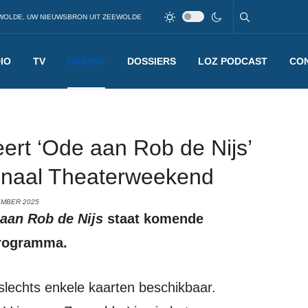
WOLDE, UW NIEUWSBRON UIT ZEEWOLDE
IO
TV
NIEUWS
DOSSIERS
LOZ PODCAST
CO
ert ‘Ode aan Rob de Nijs’
tionaal Theaterweekend
EMBER 2025
 aan Rob de Nijs
staat komende
programma.