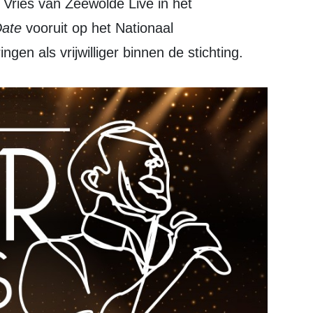
e Vries van Zeewolde Live in het
ate
vooruit op het Nationaal
ngen als vrijwilliger binnen de stichting.