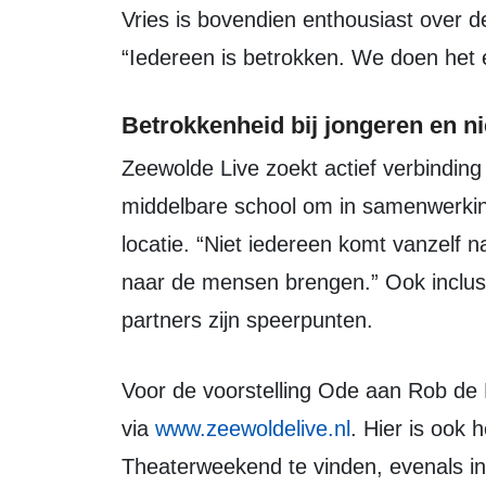
Vries is bovendien enthousiast over de i
“Iedereen is betrokken. We doen het
Betrokkenheid bij jongeren en 
Zeewolde Live zoekt actief verbinding met jongeren. Er is contact met de
middelbare school om in samenwerking
locatie. “Niet iedereen komt vanzelf 
naar de mensen brengen.” Ook inclusi
partners zijn speerpunten.
Voor de voorstelling Ode aan Rob de Nijs zijn nog enkele kaarten beschikbaar
via
www.zeewoldelive.nl
. Hier is ook
Theaterweekend te vinden, evenals inf