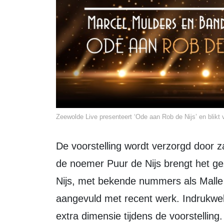
Zeewolde Live presenteert ‘Ode aan Rob de Nijs’ en blikt
De voorstelling wordt verzorgd door zanger Marcel Mulders en zijn band. Onder
de noemer Puur de Nijs brengt het g
Nijs, met bekende nummers als Mall
aangevuld met recent werk. Indrukwe
extra dimensie tijdens de voorstelling