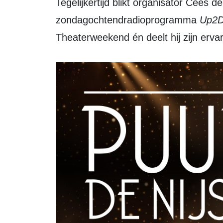
Tegelijkertijd blikt organisator Cees d
zondagochtendradioprogramma
Up2D
Theaterweekend én deelt hij zijn ervari