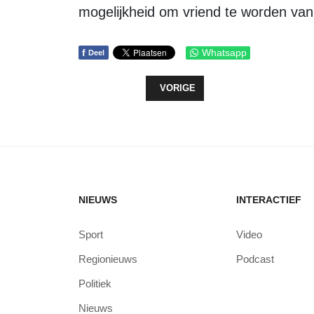
mogelijkheid om vriend te worden van 
f
Whatsapp
Deel
VORIG ARTIKEL: NA ZEVEN JAAR 
VORIGE
NIEUWS
INTERACTIEF
Sport
Video
Regionieuws
Podcast
Politiek
Nieuws