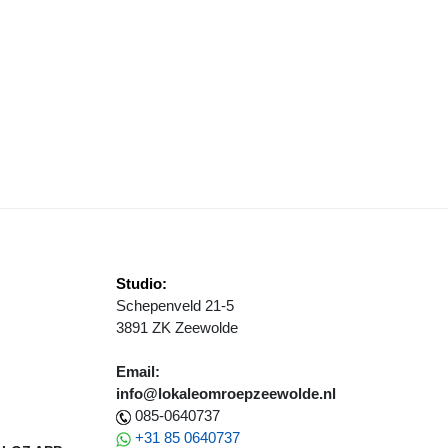
RWACHT TERUG
AUWE DIAMANTROUTE KEERT TERUG IN 2026 MET NIEUWE VERHALE
Studio:
Schepenveld 21-5
3891 ZK Zeewolde
Email:
info@lokaleomroepzeewolde.nl
085-0640737
+31 85 0640737