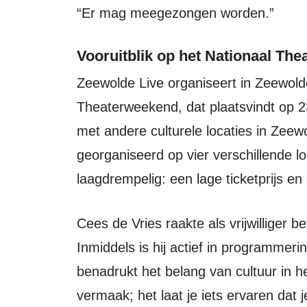
“Er mag meegezongen worden.”
Vooruitblik op het Nationaal Th
Zeewolde Live organiseert in Zeewolde ook voorstellingen tijdens het Nationaal
Theaterweekend, dat plaatsvindt op 2
met andere culturele locaties in Zeew
georganiseerd op vier verschillende lo
laagdrempelig: een lage ticketprijs e
Cees de Vries raakte als vrijwilliger betrokken bij Zeewolde Live via zijn buurman.
Inmiddels is hij actief in programmeri
benadrukt het belang van cultuur in h
vermaak; het laat je iets ervaren dat