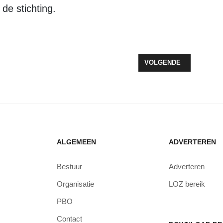
de stichting.
TOCH WEER THUIS: POES TIJGER KEERT, VLAK VOOR KERST, ONVE
VOLGENDE ARTIKEL: BL
VOLGENDE
ALGEMEEN
ADVERTEREN
Bestuur
Adverteren
Organisatie
LOZ bereik
PBO
Contact