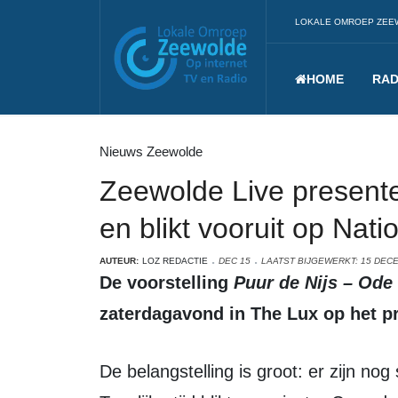
LOKALE OMROEP ZEE
HOME
RAD
Nieuws Zeewolde
Zeewolde Live presente
en blikt vooruit op Na
AUTEUR:
LOZ REDACTIE
DEC 15
LAATST BIJGEWERKT: 15 DEC
De voorstelling
Puur de Nijs – Ode
zaterdagavond in The Lux op het 
De belangstelling is groot: er zijn nog slechts enkele kaarten beschikbaar.