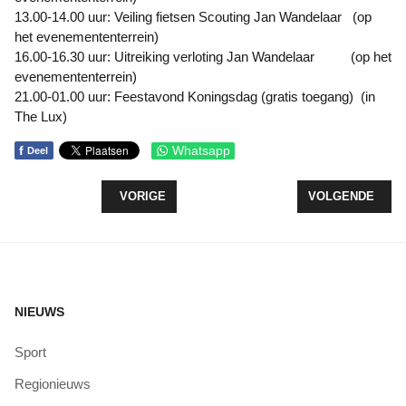
13.00-14.00 uur: Veiling fietsen Scouting Jan Wandelaar (op
het evenemententerrein)
16.00-16.30 uur: Uitreiking verloting Jan Wandelaar (op het
evenemententerrein)
21.00-01.00 uur: Feestavond Koningsdag (gratis toegang) (in
The Lux)
f
Whatsapp
Deel
VORIG ARTIKEL: LTO: VRAAGTEKENS BIJ WATERK
VOLGENDE ARTI
VORIGE
VOLGENDE
NIEUWS
Sport
Regionieuws