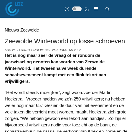
Nieuws Zeewolde
Zeewolde Winterworld op losse schroeven
AUG 25
LAATST BIJGEWERKT: 25 AUGUSTUS 2022
Het is nog maar zeer de vraag of er rondom de
jaarwisseling genoten kan worden van Zeewolde
Winterworld. Het tweeënhalve week durende
schaatsevenement kampt met een flink tekort aan
vrijwilligers.
“Het wordt steeds moeilijker”, zegt woordvoerder Martin
Hoekstra. “Vroeger hadden we zo’n 250 vrijwilligers; nu hebben
we er nog maar 65.” Gezien de duur van het evenement en de
vele taken die verricht moet worden, maakt Hoekstra zich grote
zorgen. “We hebben gewoon een tekort aan handjes.” Zo zijn er
bijvoorbeeld vrijwilligers nodig voor toezicht op de baan, de
schaatsverhuur, de kassa, de verkoop van Koek en Zopie en de