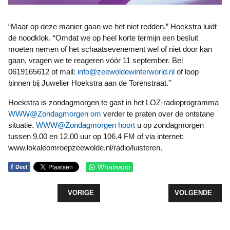
“Maar op deze manier gaan we het niet redden.” Hoekstra luidt
de noodklok. “Omdat we op heel korte termijn een besluit
moeten nemen of het schaatsevenement wel of niet door kan
gaan, vragen we te reageren vóór 11 september. Bel
0619165612 of mail:
info@zeewoldewinterworld.nl
of loop
binnen bij Juwelier Hoekstra aan de Torenstraat.”
Hoekstra is zondagmorgen te gast in het LOZ-radioprogramma
WWW@Zondagmorgen om
verder te praten over de ontstane
situatie.
WWW@Zondagmorgen hoort
u op zondagmorgen
tussen 9.00 en 12.00 uur op 106.4 FM of via internet:
www.lokaleomroepzeewolde.nl/radio/luisteren.
f
Whatsapp
Deel
VORIG ARTIKEL: GEMEENTE HOUDT OPTIE NIEU
VOLGENDE ARTI
VORIGE
VOLGENDE