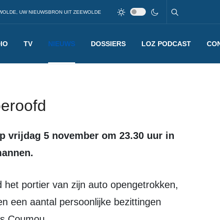
WOLDE, UW NIEUWSBRON UIT ZEEWOLDE
IO
TV
NIEUWS
DOSSIERS
LOZ PODCAST
CO
beroofd
mannen.
en een aantal persoonlijke bezittingen
los Coumou.