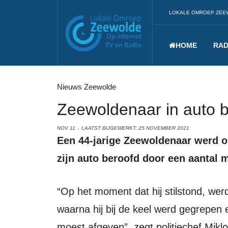
LOKALE OMROEP ZEE
HOME
RAD
Nieuws Zeewolde
Zeewoldenaar in auto 
NOV 11
LAATST BIJGEWERKT: 25 NOVEMBER 2021
Een 44-jarige Zeewoldenaar werd op vrijdag 5 november om 23.30 uur in
zijn auto beroofd door een aantal 
“Op het moment dat hij stilstond, werd het portier van zijn auto opengetrokken,
waarna hij bij de keel werd gegrepen 
moest afgeven”, zegt politiechef Mik