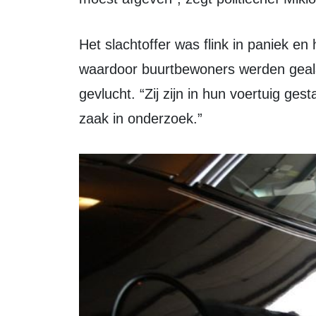
Het slachtoffer was flink in paniek en heeft enkele seconden de claxon ingedrukt,
waardoor buurtbewoners werden geal
gevlucht. “Zij zijn in hun voertuig ge
zaak in onderzoek.”