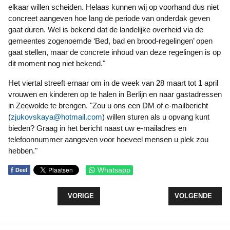
elkaar willen scheiden. Helaas kunnen wij op voorhand dus niet
concreet aangeven hoe lang de periode van onderdak geven
gaat duren. Wel is bekend dat de landelijke overheid via de
gemeentes zogenoemde ‘Bed, bad en brood-regelingen’ open
gaat stellen, maar de concrete inhoud van deze regelingen is op
dit moment nog niet bekend."
Het viertal streeft ernaar om in de week van 28 maart tot 1 april
vrouwen en kinderen op te halen in Berlijn en naar gastadressen
in Zeewolde te brengen. "Zou u ons een DM of e-mailbericht
(
zjukovskaya@hotmail.com
) willen sturen als u opvang kunt
bieden? Graag in het bericht naast uw e-mailadres en
telefoonnummer aangeven voor hoeveel mensen u plek zou
hebben."
f
Whatsapp
Deel
VORIG ARTIKEL: EERSTE LITERS WATER VOOR 
VOLGENDE ARTI
VORIGE
VOLGENDE