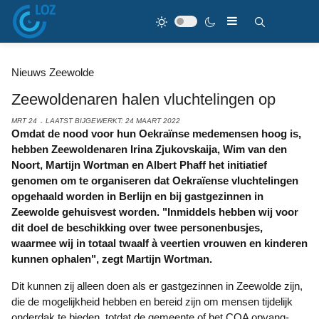
Nieuws Zeewolde
Zeewoldenaren halen vluchtelingen op
MRT 24
LAATST BIJGEWERKT: 24 MAART 2022
Omdat de nood voor hun Oekraïnse medemensen hoog is,
hebben Zeewoldenaren Irina Zjukovskaija, Wim van den
Noort, Martijn Wortman en Albert Phaff het initiatief
genomen om te organiseren dat Oekraïense vluchtelingen
opgehaald worden in Berlijn en bij gastgezinnen in
Zeewolde gehuisvest worden. "Inmiddels hebben wij voor
dit doel de beschikking over twee personenbusjes,
waarmee wij in totaal twaalf à veertien vrouwen en kinderen
kunnen ophalen", zegt Martijn Wortman.
Dit kunnen zij alleen doen als er gastgezinnen in Zeewolde zijn,
die de mogelijkheid hebben en bereid zijn om mensen tijdelijk
onderdak te bieden, totdat de gemeente of het COA opvang-