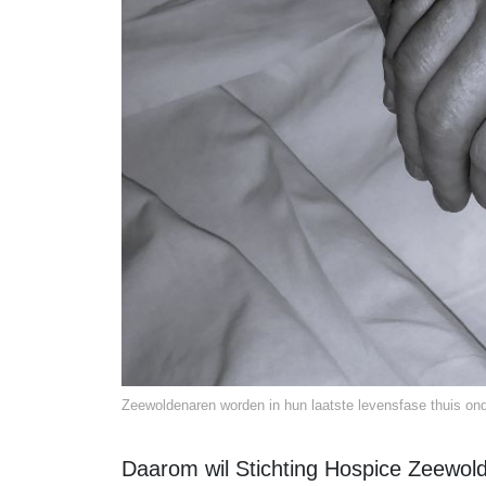
Zeewoldenaren worden in hun laatste levensfase thuis ond
Daarom wil Stichting Hospice Zeewolde de thuisinzet aanbieden onder de naam