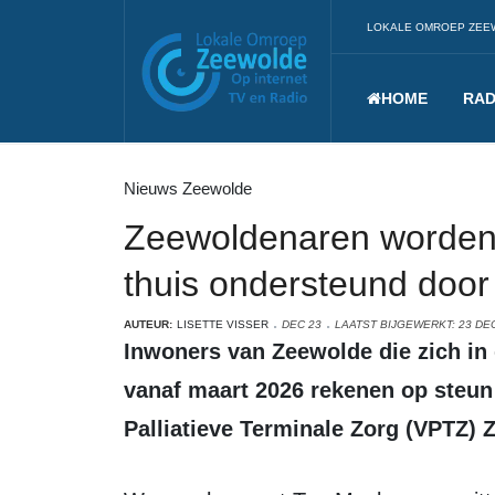
LOKALE OMROEP ZEE
HOME
RAD
Nieuws Zeewolde
Zeewoldenaren worden i
thuis ondersteund door 
AUTEUR:
LISETTE VISSER
DEC 23
LAATST BIJGEWERKT: 23 DE
Inwoners van Zeewolde die zich in de laatste levensfase bevinden kunnen
vanaf maart 2026 rekenen op steun v
Palliatieve Terminale Zorg (VPTZ) 