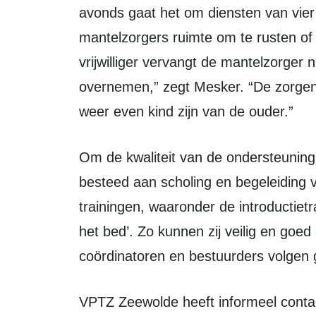
avonds gaat het om diensten van vier 
mantelzorgers ruimte om te rusten of
vrijwilliger vervangt de mantelzorger ni
overnemen,” zegt Mesker. “De zorgen
weer even kind zijn van de ouder.”
Om de kwaliteit van de ondersteuning te waarborgen, wordt veel aandacht
besteed aan scholing en begeleiding van
trainingen, waaronder de introductie
het bed’. Zo kunnen zij veilig en go
coördinatoren en bestuurders volgen 
VPTZ Zeewolde heeft informeel contact met alle huisartsen, wijkverpleging en