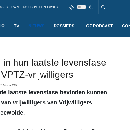
WOLDE, UW NIEUWSBRON UIT ZEEWOLDE
IO
TV
NIEUWS
DOSSIERS
LOZ PODCAST
CO
n hun laatste levensfase
VPTZ-vrijwilligers
CEMBER 2025
an vrijwilligers van Vrijwilligers
Zeewolde.