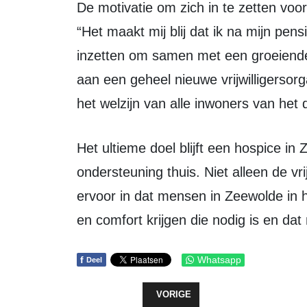
De motivatie om zich in te zetten voor VPTZ Zeewolde is voor Mesker duidelijk.
“Het maakt mij blij dat ik na mijn pen
inzetten om samen met een groeiende
aan een geheel nieuwe vrijwilligersor
het welzijn van alle inwoners van het 
Het ultieme doel blijft een hospice in Zeewolde maar voorlopig ligt de focus op
ondersteuning thuis. Niet alleen de vri
ervoor in dat mensen in Zeewolde in h
en comfort krijgen die nodig is en da
f
Whatsapp
Deel
VORIG ARTIKEL: VERRASSEND BO
VORIGE