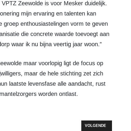
sionering mijn ervaring en talenten kan
 groep enthousiastelingen vorm te geven
ganisatie die concrete waarde toevoegt aan
dorp waar ik nu bijna veertig jaar woon.”
jwilligers, maar de hele stichting zet zich
un laatste levensfase alle aandacht, rust
t mantelzorgers worden ontlast.
EIEND OPTREDEN VAN BETH EN FLO
VOLGENDE ARTIKEL: K
VOLGENDE