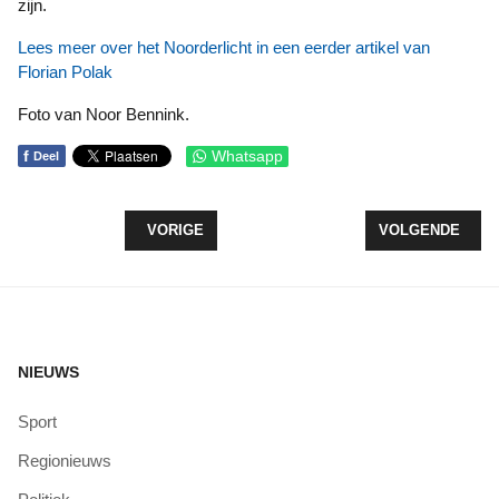
zijn.
Lees meer over het Noorderlicht in een eerder artikel van
Florian Polak
Foto van Noor Bennink.
f
Whatsapp
Deel
VORIG ARTIKEL: JETZT GEHT’S LOOS MET 2 TE
VOLGENDE ARTI
VORIGE
VOLGENDE
NIEUWS
Sport
Regionieuws