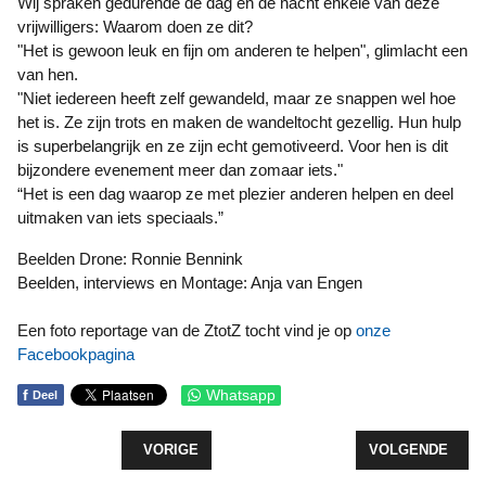
Wij spraken gedurende de dag en de nacht enkele van deze
vrijwilligers: Waarom doen ze dit?
"Het is gewoon leuk en fijn om anderen te helpen", glimlacht een
van hen.
"Niet iedereen heeft zelf gewandeld, maar ze snappen wel hoe
het is. Ze zijn trots en maken de wandeltocht gezellig. Hun hulp
is superbelangrijk en ze zijn echt gemotiveerd. Voor hen is dit
bijzondere evenement meer dan zomaar iets."
“Het is een dag waarop ze met plezier anderen helpen en deel
uitmaken van iets speciaals.”
Beelden Drone: Ronnie Bennink
Beelden, interviews en Montage: Anja van Engen
Een foto reportage van de ZtotZ tocht vind je op
onze
Facebookpagina
f
Whatsapp
Deel
VORIG ARTIKEL: VERHALENCAFE MET KOFFIE E
VOLGENDE ARTI
VORIGE
VOLGENDE