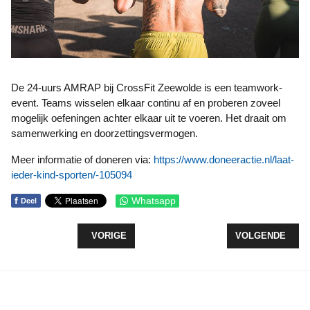
De 24-uurs AMRAP bij CrossFit Zeewolde is een teamwork-
event. Teams wisselen elkaar continu af en proberen zoveel
mogelijk oefeningen achter elkaar uit te voeren. Het draait om
samenwerking en doorzettingsvermogen.
Meer informatie of doneren via:
https://www.doneeractie.nl/laat-
ieder-kind-sporten/-105094
f
Whatsapp
Deel
VORIG ARTIKEL: TEAM SFR12 ACTIEF OP ALPE D
VOLGENDE ARTI
VORIGE
VOLGENDE