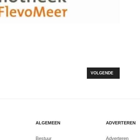
ENWATER AFKOPPELEN DOOR ENERGIELOKET
VOLGENDE ARTIKEL: ON
VOLGENDE
ALGEMEEN
ADVERTEREN
Bestuur
Adverteren