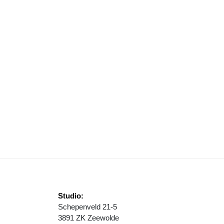
LINE INFORMATIEAVOND OVER INKOOPACTIE WONINGISOLATIE
Studio:
Schepenveld 21-5
3891 ZK Zeewolde