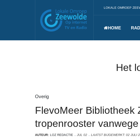
LOKALE OMROEP ZEE
HOME
RAD
Het l
Overig
FlevoMeer Bibliotheek
tropenrooster vanwege 
AUTEUR:
LOZ REDACTIE
JUL 02
LAATST BIJGEWERKT: 02 JULI 