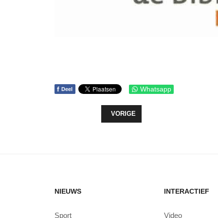
f
Whatsapp
Deel
VORIG ARTIKEL: WORKSHOP REG
VORIGE
NIEUWS
INTERACTIEF
Sport
Video