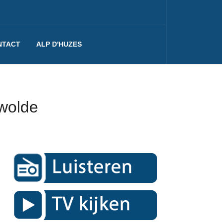
NTACT
ALP D'HUZES
ewolde