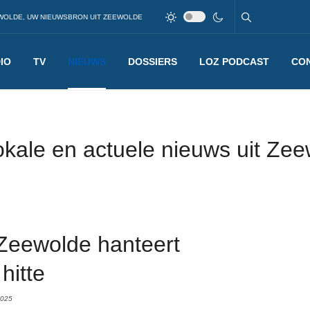
WOLDE, UW NIEUWSBRON UIT ZEEWOLDE
IO
TV
NIEUWS
DOSSIERS
LOZ PODCAST
CO
okale en actuele nieuws uit Ze
 Zeewolde hanteert
hitte
2025