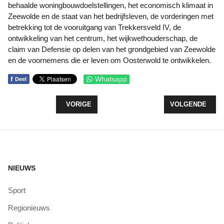
behaalde woningbouwdoelstellingen, het economisch klimaat in
Zeewolde en de staat van het bedrijfsleven, de vorderingen met
betrekking tot de vooruitgang van Trekkersveld IV, de
ontwikkeling van het centrum, het wijkwethouderschap, de
claim van Defensie op delen van het grondgebied van Zeewolde
en de voornemens die er leven om Oosterwold te ontwikkelen.
f
Whatsapp
Deel
VORIG ARTIKEL: WETHOUDER ERNST BRON: ‘IK 
VOLGENDE ARTI
VORIGE
VOLGENDE
NIEUWS
Sport
Regionieuws