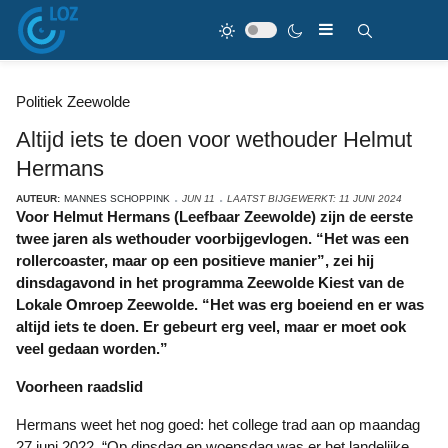
Politiek Zeewolde
Altijd iets te doen voor wethouder Helmut
Hermans
AUTEUR:
MANNES SCHOPPINK
JUN 11
LAATST BIJGEWERKT: 11 JUNI 2024
Voor Helmut Hermans (Leefbaar Zeewolde) zijn de eerste
twee jaren als wethouder voorbijgevlogen. “Het was een
rollercoaster, maar op een positieve manier”, zei hij
dinsdagavond in het programma Zeewolde Kiest van de
Lokale Omroep Zeewolde. “Het was erg boeiend en er was
altijd iets te doen. Er gebeurt erg veel, maar er moet ook
veel gedaan worden.”
Voorheen raadslid
Hermans weet het nog goed: het college trad aan op maandag
27 juni 2022. “Op dinsdag en woensdag was er het landelijke