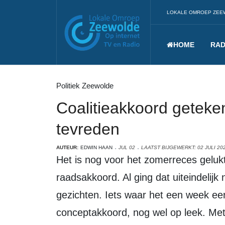
LOKALE OMROEP ZEE
HOME
RAD
Politiek Zeewolde
Coalitieakkoord geteke
tevreden
AUTEUR:
EDWIN HAAN
JUL 02
LAATST BIJGEWERKT: 02 JULI 20
Het is nog voor het zomerreces gelukt, het ondertekenen van het definitieve
raadsakkoord. Al ging dat uiteindelijk
gezichten. Iets waar het een week eer
conceptakkoord, nog wel op leek. M