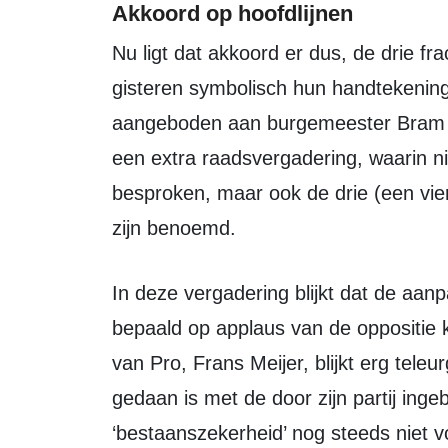
Akkoord op hoofdlijnen
Nu ligt dat akkoord er dus, de drie fractievoorzitters van de coalitie plaatsten
gisteren symbolisch hun handtekening
aangeboden aan burgemeester Bram 
een extra raadsvergadering, waarin n
besproken, maar ook de drie (een vi
zijn benoemd.
In deze vergadering blijkt dat de aanpassingen in het definitieve akkoord nog niet
bepaald op applaus van de oppositie k
van Pro, Frans Meijer, blijkt erg teleurg
gedaan is met de door zijn partij ing
‘bestaanszekerheid’ nog steeds niet 