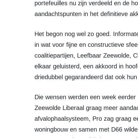
portefeuilles nu zijn verdeeld en de
aandachtspunten in het definitieve ak
Het begon nog wel zo goed. Informateur Roerig kwam nog maar eens vertellen
in wat voor fijne en constructieve sf
coalitiepartijen, Leefbaar Zeewolde,
elkaar geluisterd, een akkoord in hoof
driedubbel gegarandeerd dat ook h
Die wensen werden een week eerder in de raadsvergadering gedeeld. Zo wilde
Zeewolde Liberaal graag meer aandach
afvalophaalsysteem, Pro zag graag ee
woningbouw en samen met D66 wilden 