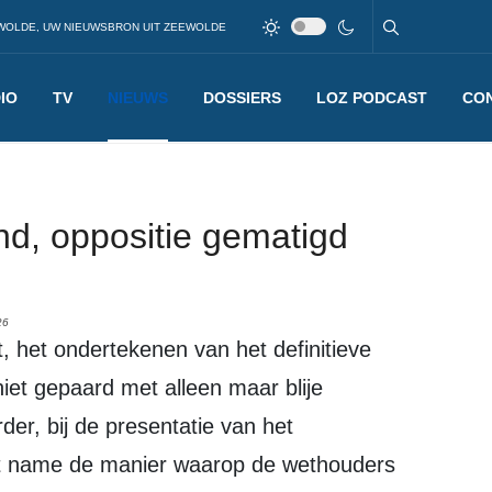
WOLDE, UW NIEUWSBRON UIT ZEEWOLDE
IO
TV
NIEUWS
DOSSIERS
LOZ PODCAST
CO
nd, oppositie gematigd
26
 niet gepaard met alleen maar blije
der, bij de presentatie van het
et name de manier waarop de wethouders