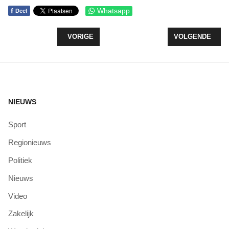
f
Whatsapp
Deel
VORIG ARTIKEL: VVD ZEEWOLDE STELT VRAGEN O
VOLGENDE ARTI
VORIGE
VOLGENDE
NIEUWS
Sport
Regionieuws
Politiek
Nieuws
Video
Zakelijk