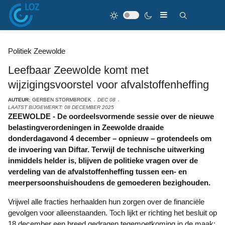
Politiek Zeewolde
Leefbaar Zeewolde komt met
wijzigingsvoorstel voor afvalstoffenheffing
AUTEUR:
GERBEN STORMBROEK
DEC 08
LAATST BIJGEWERKT: 08 DECEMBER 2025
ZEEWOLDE - De oordeelsvormende sessie over de nieuwe
belastingverordeningen in Zeewolde draaide
donderdagavond 4 december – opnieuw – grotendeels om
de invoering van Diftar. Terwijl de technische uitwerking
inmiddels helder is, blijven de politieke vragen over de
verdeling van de afvalstoffenheffing tussen een- en
meerpersoonshuishoudens de gemoederen bezighouden.
Vrijwel alle fracties herhaalden hun zorgen over de financiële
gevolgen voor alleenstaanden. Toch lijkt er richting het besluit op
18 december een breed gedragen tegemoetkoming in de maak: