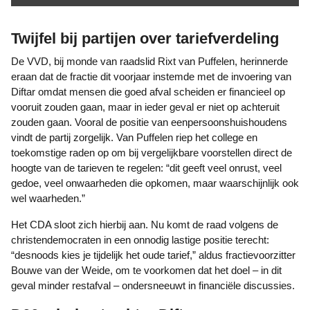
Twijfel bij partijen over tariefverdeling
De VVD, bij monde van raadslid Rixt van Puffelen, herinnerde
eraan dat de fractie dit voorjaar instemde met de invoering van
Diftar omdat mensen die goed afval scheiden er financieel op
vooruit zouden gaan, maar in ieder geval er niet op achteruit
zouden gaan. Vooral de positie van eenpersoonshuishoudens
vindt de partij zorgelijk. Van Puffelen riep het college en
toekomstige raden op om bij vergelijkbare voorstellen direct de
hoogte van de tarieven te regelen: “dit geeft veel onrust, veel
gedoe, veel onwaarheden die opkomen, maar waarschijnlijk ook
wel waarheden.”
Het CDA sloot zich hierbij aan. Nu komt de raad volgens de
christendemocraten in een onnodig lastige positie terecht:
“desnoods kies je tijdelijk het oude tarief,” aldus fractievoorzitter
Bouwe van der Weide, om te voorkomen dat het doel – in dit
geval minder restafval – ondersneeuwt in financiële discussies.