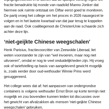
fractie benadrukte bij monde van raadslid Manno Jonker dat
hiermee ook ruimte ontstaat om Diftar eerst goed te monitoren.
De partij vroeg het college om het proces in 2026 nauwgezet te
volgen en in het laatste kwartaal van dat jaar terug te koppelen
aan de raad. Ook coalitiegenoot de ChristenUnie schaarde zich
achter deze lijn.
‘niet-geijkte Chinese weegschalen’
Henk Parisius, fractievoorzitter van Zeewolde Liberaal, liet
weten voorstander te zijn van “wel invoeren, maar nog niet
uitvoeren”, omdat er nog te veel onduidelijkheden zijn. Hij vroeg
ook of tariefstelling op basis van aangeleverd gewicht mogelijk
is, zoals eerder door oud-wethouder Winnie Prins werd
gesuggereerd.
Het college wees dat af: het aanpassen van ondergrondse
containers is volgens wethouder Ernst Bron op korte termijn niet
mogelijk en zou bovendien kunnen leiden tot discussies over
het gewicht van afvalzakken als mensen ‘niet-geijkte Chinese
weegschalen’ gebruiken.