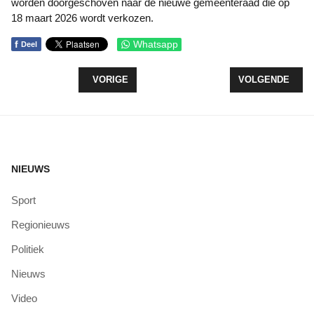
worden doorgeschoven naar de nieuwe gemeenteraad die op
18 maart 2026 wordt verkozen.
f
Whatsapp
Deel
VORIG ARTIKEL: RAAD POSITIEF OVER CIRCULAI
VOLGENDE ARTI
VORIGE
VOLGENDE
NIEUWS
Sport
Regionieuws
Politiek
Nieuws
Video