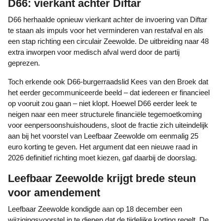
D66: vierkant achter Diftar
D66 herhaalde opnieuw vierkant achter de invoering van Diftar
te staan als impuls voor het verminderen van restafval en als
een stap richting een circulair Zeewolde. De uitbreiding naar 48
extra inworpen voor medisch afval werd door de partij
geprezen.
Toch erkende ook D66-burgerraadslid Kees van den Broek dat
het eerder gecommuniceerde beeld – dat iedereen er financieel
op vooruit zou gaan – niet klopt. Hoewel D66 eerder leek te
neigen naar een meer structurele financiële tegemoetkoming
voor eenpersoonshuishoudens, sloot de fractie zich uiteindelijk
aan bij het voorstel van Leefbaar Zeewolde om eenmalig 25
euro korting te geven. Het argument dat een nieuwe raad in
2026 definitief richting moet kiezen, gaf daarbij de doorslag.
Leefbaar Zeewolde krijgt brede steun
voor amendement
Leefbaar Zeewolde kondigde aan op 18 december een
wijzigingsvoorstel in te dienen dat de tijdelijke korting regelt. De