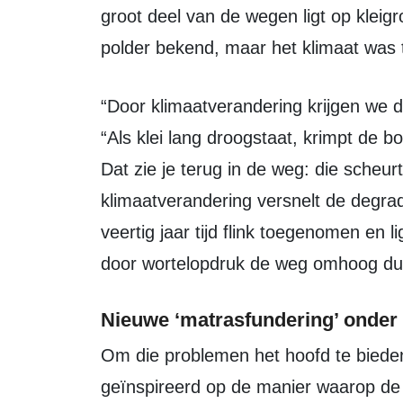
groot deel van de wegen ligt op kleig
polder bekend, maar het klimaat was 
“Door klimaatverandering krijgen we drogere zomers en natte herfsten,” zei hij.
“Als klei lang droogstaat, krimpt de 
Dat zie je terug in de weg: die scheu
klimaatverandering versnelt de degrad
veertig jaar tijd flink toegenomen en 
door wortelopdruk de weg omhoog d
Nieuwe ‘matrasfundering’ onder
Om die problemen het hoofd te bieden, past Zeewolde een nieuwe techniek toe,
geïnspireerd op de manier waarop de