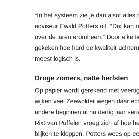
“In het systeem zie je dan alsof alles tegelijk vervangen moet worden,” legde
adviseur Ewald Potters uit. “Dat kan n
over de jaren eromheen.” Door elke t
gekeken hoe hard de kwaliteit achteru
meest logisch is.
Droge zomers, natte herfsten
Op papier wordt gerekend met veertig jaar levensduur voor asfalt. In de praktijk
wijken veel Zeewolder wegen daar ech
andere beginnen al na dertig jaar se
Rixt van Puffelen vroeg zich af hoe h
blijken te kloppen. Potters wees op 