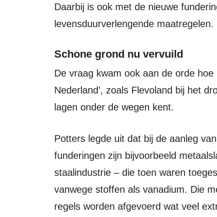
Daarbij is ook met de nieuwe funderi
levensduurverlengende maatregelen.
Schone grond nu vervuild
De vraag kwam ook aan de orde hoe het kan dat ‘de schoonste grond van
Nederland’, zoals Flevoland bij het d
lagen onder de wegen kent.
Potters legde uit dat bij de aanleg van wegen andere regels golden dan nu. In
funderingen zijn bijvoorbeeld metaals
staalindustrie – die toen waren toege
vanwege stoffen als vanadium. Die mo
regels worden afgevoerd wat veel ex