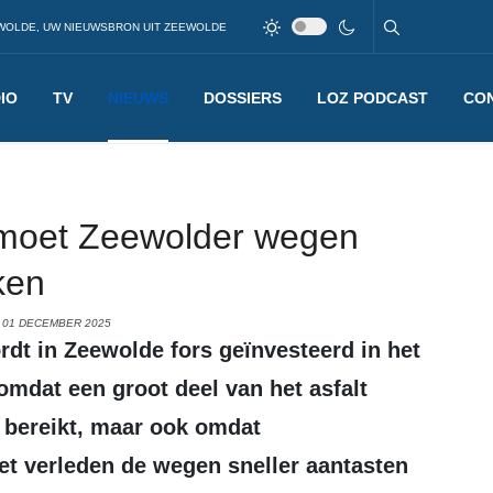
WOLDE, UW NIEUWSBRON UIT ZEEWOLDE
IO
TV
NIEUWS
DOSSIERS
LOZ PODCAST
CO
 moet Zeewolder wegen
ken
 01 DECEMBER 2025
mdat een groot deel van het asfalt
 bereikt, maar ook omdat
et verleden de wegen sneller aantasten