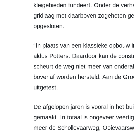
kleigebieden fundeert. Onder de verha
gridlaag met daarboven zogeheten geo
opgesloten.
“In plaats van een klassieke opbouw in losse lagen pakken we de fundering in,”
aldus Potters. Daardoor kan de con
scheurt de weg niet meer van ondera
bovenaf worden hersteld. Aan de Gro
uitgetest.
De afgelopen jaren is vooral in het buitengebied volgens Potters een grote slag
gemaakt. In totaal is ongeveer veert
meer de Schollevaarweg, Ooievaarsw