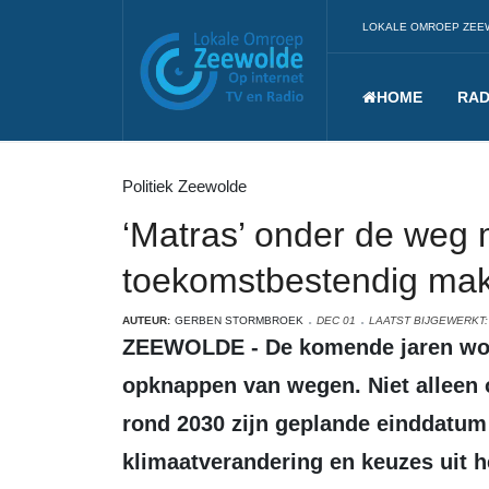
LOKALE OMROEP ZEE
HOME
RAD
Politiek Zeewolde
‘Matras’ onder de weg
toekomstbestendig ma
AUTEUR:
GERBEN STORMBROEK
DEC 01
LAATST BIJGEWERKT:
ZEEWOLDE - De komende jaren wordt in Zeewolde fors geïnvesteerd in het
opknappen van wegen. Niet alleen o
rond 2030 zijn geplande einddatum
klimaatverandering en keuzes uit h