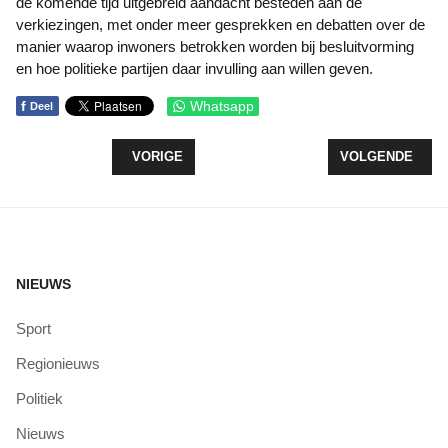
de komende tijd uitgebreid aandacht besteden aan de
verkiezingen, met onder meer gesprekken en debatten over de
manier waarop inwoners betrokken worden bij besluitvorming
en hoe politieke partijen daar invulling aan willen geven.
f
Whatsapp
Deel
VORIG ARTIKEL: DIGITALE KIESHULP GELANCEE
VOLGENDE ARTIK
VORIGE
VOLGENDE
NIEUWS
Sport
Regionieuws
Politiek
Nieuws