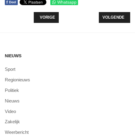
f
Whatsapp
Deel
VORIG ARTIKEL: WETHOUDER SPAART ‘ONBETROU
VOLGENDE ARTI
VORIGE
VOLGENDE
NIEUWS
Sport
Regionieuws
Politiek
Nieuws
Video
Zakelijk
Weerbericht