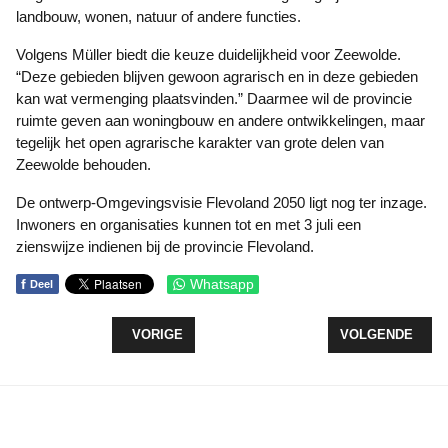
landbouw, wonen, natuur of andere functies.
Volgens Müller biedt die keuze duidelijkheid voor Zeewolde.
“Deze gebieden blijven gewoon agrarisch en in deze gebieden
kan wat vermenging plaatsvinden.” Daarmee wil de provincie
ruimte geven aan woningbouw en andere ontwikkelingen, maar
tegelijk het open agrarische karakter van grote delen van
Zeewolde behouden.
De ontwerp-Omgevingsvisie Flevoland 2050 ligt nog ter inzage.
Inwoners en organisaties kunnen tot en met 3 juli een
zienswijze indienen bij de provincie Flevoland.
f
Whatsapp
Deel
VORIG ARTIKEL: STARTUP FLEVOLAND LANCEER
VOLGENDE ARTI
VORIGE
VOLGENDE