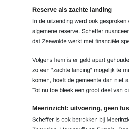
Reserve als zachte landing
In de uitzending werd ook gesproken over geld uit het grondbedrijf en de
algemene reserve. Scheffer nuanceerd
dat Zeewolde werkt met financiële spe
Volgens hem is er geld apart gehouden om eventuele tekorten op te vangen en
zo een “zachte landing” mogelijk te m
komen, hoeft de gemeente dan niet ab
Tot nu toe bleek een groot deel van di
Meerinzicht: uitvoering, geen fus
Scheffer is ook betrokken bij Meerinzicht, de uitvoeringsorganisatie van