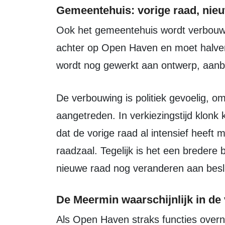
Gemeentehuis: vorige raad, nie
Ook het gemeentehuis wordt verbouwd. Dat project loopt ongeveer een jaar
achter op Open Haven en moet halver
wordt nog gewerkt aan ontwerp, aan
De verbouwing is politiek gevoelig, omdat inmiddels een nieuwe raad is
aangetreden. In verkiezingstijd klonk 
dat de vorige raad al intensief heef
raadzaal. Tegelijk is het een bredere b
nieuwe raad nog veranderen aan beslui
De Meermin waarschijnlijk in de
Als Open Haven straks functies overneemt, komt ook De Meermin in beeld.