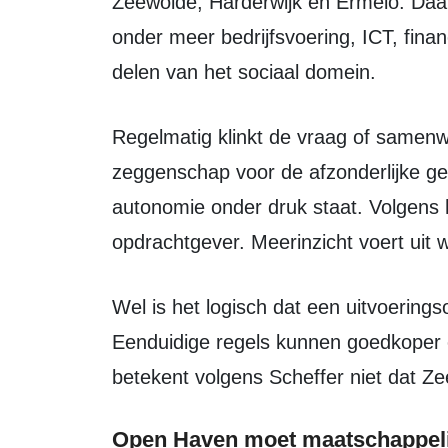
Zeewolde, Harderwijk en Ermelo. Da
onder meer bedrijfsvoering, ICT, finan
delen van het sociaal domein.
Regelmatig klinkt de vraag of samenwerking leidt tot uniform beleid en minder
zeggenschap voor de afzonderlijke ge
autonomie onder druk staat. Volgens
opdrachtgever. Meerinzicht voert uit 
Wel is het logisch dat een uitvoeringsorganisatie zoekt naar efficiëntie.
Eenduidige regels kunnen goedkoper e
betekent volgens Scheffer niet dat Z
Open Haven moet maatschappel