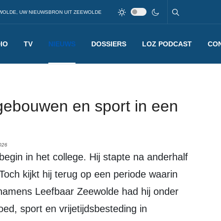
WOLDE, UW NIEUWSBRON UIT ZEEWOLDE
IO
TV
NIEUWS
DOSSIERS
LOZ PODCAST
CO
 gebouwen en sport in een
026
Toch kijkt hij terug op een periode waarin
r namens Leefbaar Zeewolde had hij onder
ed, sport en vrijetijdsbesteding in