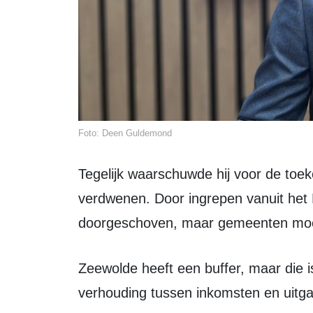
Foto: Deen Guldemond
Tegelijk waarschuwde hij voor de toekomst. De zogenoemde ravijnjaren zijn niet
verdwenen. Door ingrepen vanuit het R
doorgeschoven, maar gemeenten moete
Zeewolde heeft een buffer, maar die is geen vrijbrief om alles te blijven doen. De
verhouding tussen inkomsten en uitgav