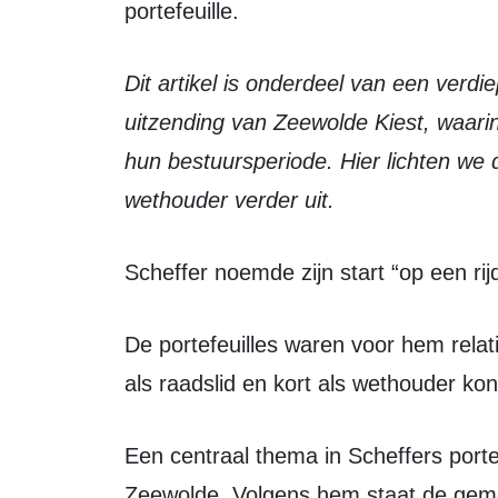
portefeuille.
Dit artikel is onderdeel van een verdiepende serie naar aanleiding van de
uitzending van Zeewolde Kiest, waarin
hun bestuursperiode. Hier lichten we 
wethouder verder uit.
Scheffer noemde zijn start “op een ri
De portefeuilles waren voor hem relatief nieuw, maar door zijn eerdere ervaring
als raadslid en kort als wethouder ko
Een centraal thema in Scheffers portefeuille was de financiële positie van
Zeewolde. Volgens hem staat de geme