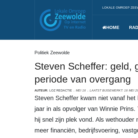
LOKALE OMROEP ZEE
HOME
RAD
Politiek Zeewolde
Steven Scheffer: geld,
periode van overgang
AUTEUR:
LOZ REDACTIE
MEI 16
LAATST BIJGEWERKT: 16 MEI 2
Steven Scheffer kwam niet vanaf het begin in het college. Hij stapte na anderhalf
jaar in als opvolger van Winnie Prins. 
hij snel zijn plek vond. Als wethoude
meer financiën, bedrijfsvoering, vastgo