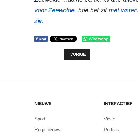
voor Zeewolde
, hoe het zit
met waterv
zijn
.
f
Whatsapp
Deel
VORIG ARTIKEL: UITZENDING EX
VORIGE
NIEUWS
INTERACTIEF
Sport
Video
Regionieuws
Podcast