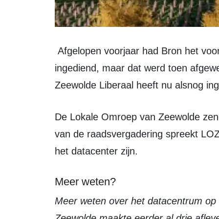
Afgelopen voorjaar had Bron het voorstel voor de extra raadsvergadering al
ingediend, maar dat werd toen afgew
Zeewolde Liberaal heeft nu alsnog in
De Lokale Omroep van Zeewolde zendt de raadsvergadering live uit. In aanloop
van de raadsvergadering spreekt LOZ
het datacenter zijn.
Meer weten?
Meer weten over het datacentrum op het Trekkersveld? De Lokale Omroep van
Zeewolde maakte eerder al drie aflev