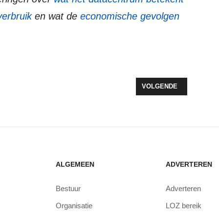
erbruik
en wat de
economische gevolgen
TRA RAADSVERGADERING 2 SEPTEMBER
VOLGENDE ARTIKEL: L
VOLGENDE
ALGEMEEN
ADVERTEREN
Bestuur
Adverteren
Organisatie
LOZ bereik