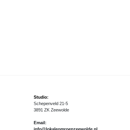
EEFBAAR ZEEWOLDE BLIJFT VERANTWOORDELIJKHEID NEMEN
Studio:
Schepenveld 21-5
3891 ZK Zeewolde
Email:
info@lokaleomroepzeewolde.nl