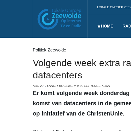
LOKALE OMROEP ZEE
HOME
RAD
Politiek Zeewolde
Volgende week extra r
datacenters
AUG 23
LAATST BIJGEWERKT: 03 SEPTEMBER 2021
Er komt volgende week donderdag een extra raadsvergadering over de
komst van datacenters in de gemee
op initiatief van de ChristenUnie.