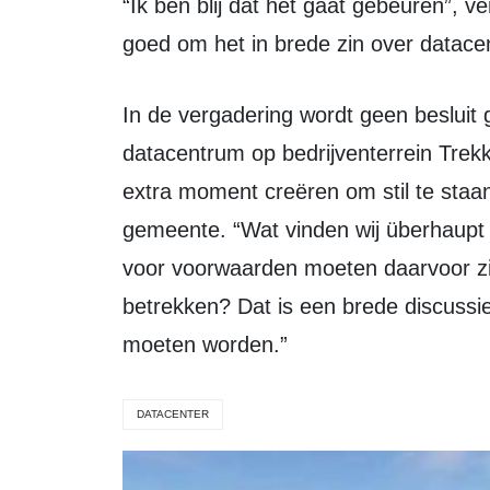
“Ik ben blij dat het gaat gebeuren”, vertelt Ernst Bron van de ChristenUnie. Het is
goed om het in brede zin over datace
In de vergadering wordt geen besluit genomen over het geplande grote
datacentrum op bedrijventerrein Trek
extra moment creëren om stil te staan
gemeente. “Wat vinden wij überhaupt
voor voorwaarden moeten daarvoor zi
betrekken? Dat is een brede discussi
moeten worden.”
DATACENTER