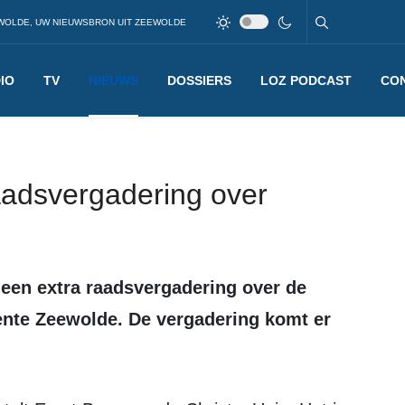
WOLDE, UW NIEUWSBRON UIT ZEEWOLDE
IO
TV
NIEUWS
DOSSIERS
LOZ PODCAST
CO
aadsvergadering over
nte Zeewolde. De vergadering komt er