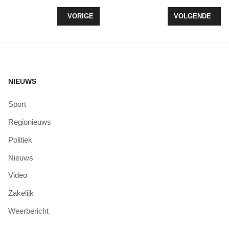
VORIG ARTIKEL: LEEFBAAR ZEEWOLDE PLEIT V
VOLGENDE ARTI
VORIGE
VOLGENDE
NIEUWS
Sport
Regionieuws
Politiek
Nieuws
Video
Zakelijk
Weerbericht