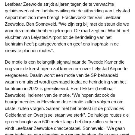
Leefbaar Zeewolde strijdt al jaren tegen de te verwachte
geluidsoverlast en luchtvervuiling die de uitbreiding van Lelystad
Airport met zich mee brengt. Fractievoorzitter van Leefbaar
Zeewolde, Ben Sonneveld, “We zijn erg blij met de steun die we
voor deze motie hebben gekregen. De raad zegt nu: Wacht met
vluchten van Lelystad Airport tot de herindeling van het
luchtruim heeft plaatsgevonden en geef ons inspraak in de
nieuw te plannen routes”.
De motie is een belangrijk signaal naar de Tweede Kamer die
nog voor de kerst bijeen zal komen om over Lelystad Airport te
vergaderen. Daarin wordt een motie van de SP behandeld
waarin om uitstel wordt gevraagd totdat de herindeling van het
luchtruim in 2023 is gerealiseerd. Evert Ekker (Leefbaar
Zeewolde), indiener van de motie, “We hopen dat ook de
buurgemeentes in Flevoland deze motie zullen volgen en om
uitstel zullen vragen. Samen met het protest uit de provincies
Gelderland en Overijssel staan we sterk”. De huidige routes die
op een hoogte van 600 meter langs het dorp zullen scheren
vindt Leefbaar Zeewolde onacceptabel. Sonneveld, “We gaan
door totdat we een planning van routes hebben die er voor zorgt