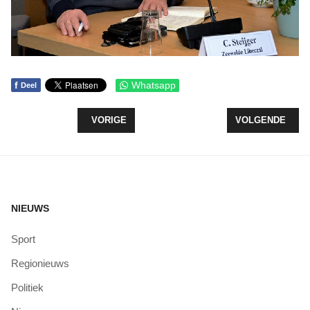
f
Whatsapp
Deel
VORIG ARTIKEL: CHRISTENUNIE ZEEWOLDE STE
VOLGENDE ARTI
VORIGE
VOLGENDE
NIEUWS
Sport
Regionieuws
Politiek