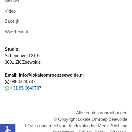
Nieuws
Video
Zakelijk
Weerbericht
Studio:
Schepenveld 21-5
3891 ZK Zeewolde
Email: info@lokaleomroepzeewolde.nl
085-0640737
+31 85 0640737
Alle rechten voorbehouden
© Copyright Lokale Omroep Zeewolde
LOZ is onderdeel van de Flevolandse Media Stichting
accessible