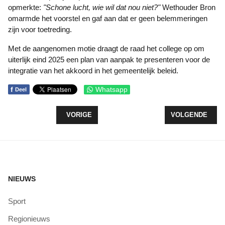
opmerkte:
"Schone lucht, wie wil dat nou niet?"
Wethouder Bron
omarmde het voorstel en gaf aan dat er geen belemmeringen
zijn voor toetreding.
Met de aangenomen motie draagt de raad het college op om
uiterlijk eind 2025 een plan van aanpak te presenteren voor de
integratie van het akkoord in het gemeentelijk beleid.
f
Whatsapp
Deel
VORIG ARTIKEL: GROENLINKS EN PVDA BUNDE
VOLGENDE ARTI
VORIGE
VOLGENDE
NIEUWS
Sport
Regionieuws