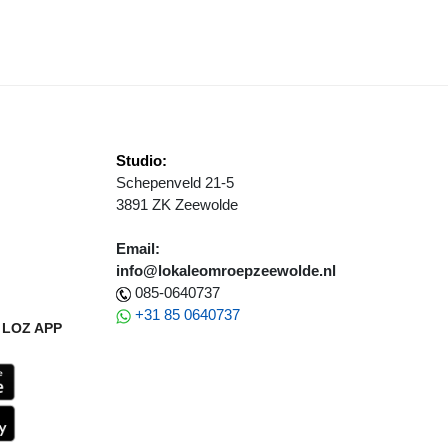
NNEPARK
E GEMEENTERAAD IS WEER OP STRAAT IN ZEEWOLDE
Studio:
Schepenveld 21-5
3891 ZK Zeewolde
Email:
info@lokaleomroepzeewolde.nl
085-0640737
+31 85 0640737
LOZ APP