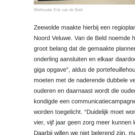
Wethouder Erik van de Beld
Zeewolde maakte hierbij een regioplan samen met enige gemeenten op de
Noord Veluwe. Van de Beld noemde he
groot belang dat de gemaakte plannen
onderling aansluiten en elkaar daard
giga opgave”, aldus de portefeuilleh
moeten met de naderende dubbele ver
ouderen en daarnaast wordt die oude
kondigde een communicatiecampagne a
worden toegelicht. “Duidelijk moet wo
vier, vijf jaar geen zorg meer kunnen 
Daarbij willen we niet belerend zijn