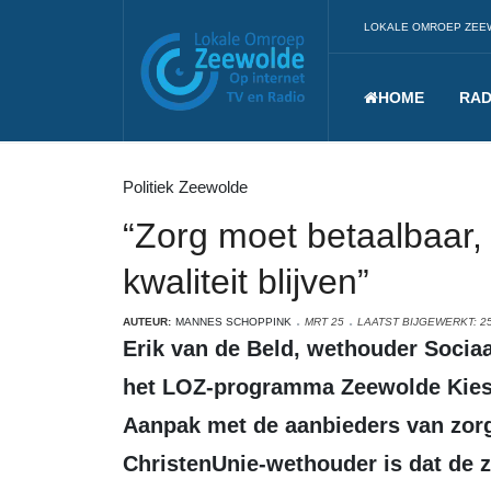
LOKALE OMROEP ZEE
HOME
RAD
Politiek Zeewolde
“Zorg moet betaalbaar,
kwaliteit blijven”
AUTEUR:
MANNES SCHOPPINK
MRT 25
LAATST BIJGEWERKT: 2
Erik van de Beld, wethouder Sociaal Domein, was dinsdagavond te gast in
het LOZ-programma Zeewolde Kiest.
Aanpak met de aanbieders van zorg
ChristenUnie-wethouder is dat de z