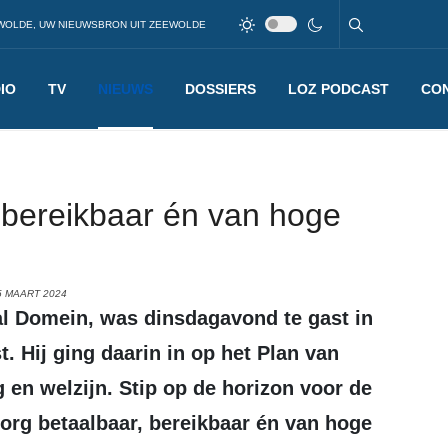
WOLDE, UW NIEUWSBRON UIT ZEEWOLDE
IO
TV
NIEUWS
DOSSIERS
LOZ PODCAST
CO
 bereikbaar én van hoge
5 MAART 2024
 Hij ging daarin in op het Plan van
 en welzijn.
Stip op de horizon voor de
org betaalbaar, bereikbaar én van hoge