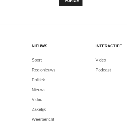
VORIG ARTIKEL: COLLEGE REAGE
VORIGE
NIEUWS
INTERACTIEF
Sport
Video
Regionieuws
Podcast
Politiek
Nieuws
Video
Zakelijk
Weerbericht