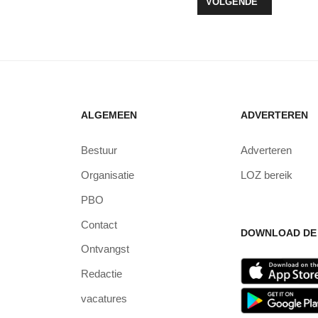
ERT OP VRAGEN D66 OVER SCHONE LUCHT AKKOORD EN BATEN ZO
VOLGENDE ARTIKEL: D
VOLGENDE
ALGEMEEN
ADVERTEREN
Bestuur
Adverteren
Organisatie
LOZ bereik
PBO
Contact
DOWNLOAD DE 
Ontvangst
Redactie
vacatures