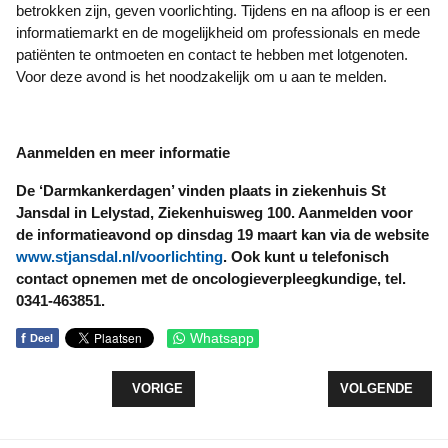
betrokken zijn, geven voorlichting. Tijdens en na afloop is er een
informatiemarkt en de mogelijkheid om professionals en mede
patiënten te ontmoeten en contact te hebben met lotgenoten.
Voor deze avond is het noodzakelijk om u aan te melden.
Aanmelden en meer informatie
De ‘Darmkankerdagen’ vinden plaats in ziekenhuis St
Jansdal in Lelystad, Ziekenhuisweg 100.
Aanmelden voor
de informatieavond op dinsdag 19 maart kan via de website
www.stjansdal.nl/voorlichting
. Ook kunt u telefonisch
contact opnemen met de oncologieverpleegkundige, tel.
0341-463851.
f
Whatsapp
Deel
VORIG ARTIKEL: VIJF NIEUWE PARTNERS VOOR 
VOLGENDE ARTI
VORIGE
VOLGENDE