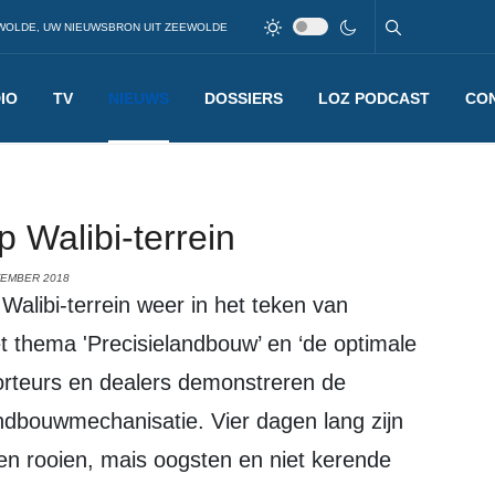
WOLDE, UW NIEUWSBRON UIT ZEEWOLDE
IO
TV
NIEUWS
DOSSIERS
LOZ PODCAST
CO
 Walibi-terrein
TEMBER 2018
et thema 'Precisielandbouw’ en ‘de optimale
orteurs en dealers demonstreren de
ndbouwmechanisatie. Vier dagen lang zijn
en rooien, mais oogsten en niet kerende