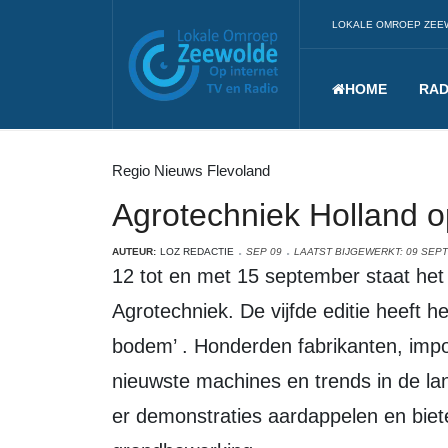
LOKALE OMROEP ZEE
HOME
RAD
Regio Nieuws Flevoland
Agrotechniek Holland op
AUTEUR:
LOZ REDACTIE
SEP 09
LAATST BIJGEWERKT: 09 SEP
12 tot en met 15 september staat het Walibi-terrein weer in het teken van
Agrotechniek. De vijfde editie heeft h
bodem’ . Honderden fabrikanten, imp
nieuwste machines en trends in de la
er demonstraties aardappelen en biet